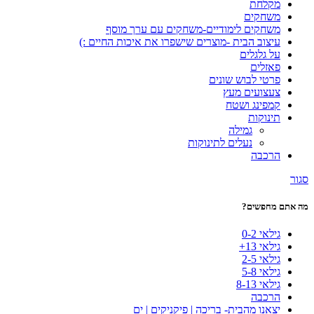
מקלחת
משחקים
משחקים לימודיים-משחקים עם ערך מוסף
עיצוב הבית -מוצרים שישפרו את איכות החיים :)
על גלגלים
פאזלים
פרטי לבוש שונים
צעצועים מעץ
קמפינג ושטח
תינוקות
גמילה
נעלים לתינוקות
הרכבה
סגור
מה אתם מחפשים?
גילאי 0-2
גילאי 13+
גילאי 2-5
גילאי 5-8
גילאי 8-13
הרכבה
יצאנו מהבית- בריכה | פיקניקים | ים