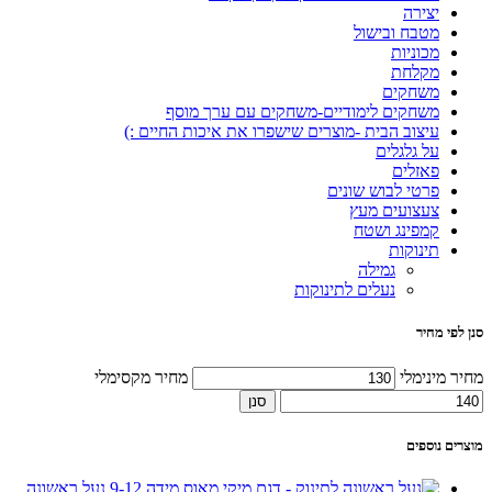
יצירה
מטבח ובישול
מכוניות
מקלחת
משחקים
משחקים לימודיים-משחקים עם ערך מוסף
עיצוב הבית -מוצרים שישפרו את איכות החיים :)
על גלגלים
פאזלים
פרטי לבוש שונים
צעצועים מעץ
קמפינג ושטח
תינוקות
גמילה
נעלים לתינוקות
סנן לפי מחיר
מחיר מינימלי
מחיר מקסימלי
סנן
מוצרים נוספים
נעל ראשונה