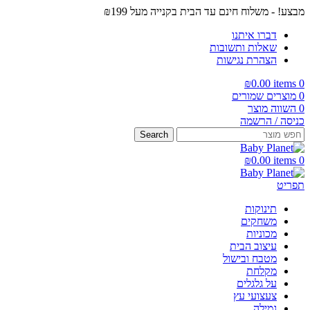
מבצע! - משלוח חינם עד הבית בקנייה מעל ₪199
דברו איתנו
שאלות ותשובות
הצהרת נגישות
₪
0.00
items
0
0
מוצרים שמורים
0
השווה מוצר
כניסה / הרשמה
Search
₪
0.00
items
0
תפריט
תינוקות
משחקים
מכוניות
עיצוב הבית
מטבח ובישול
מקלחת
על גלגלים
צעצועי עץ
גמילה