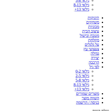
גילאי 5-8
גילאי 8-13
גילאי 13+
תינוקות
משחקים
מכוניות
עיצוב הבית
מטבח ובישול
מקלחת
על גלגלים
צעצועי עץ
גמילה
יצירה
הרכבה
לפי גיל
גילאי 0-2
גילאי 2-5
גילאי 5-8
גילאי 8-13
גילאי 13+
מוצרים שמורים
השווה מוצר
כניסה / הרשמה
עגלת קניות