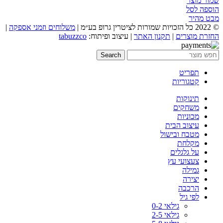
שמור מוצר
הוספה לסל
מבט מהיר
© 2022 כל הזכויות שמורות לציטרין גרופ בע״מ |
משלוחים וזמני אספקה
|
החזרת מוצרים
|
תקנון האתר
| עיצוב ופיתוח:
tabuzzco
Search
תפריט
קטגוריות
תינוקות
משחקים
מכוניות
עיצוב הבית
מטבח ובישול
מקלחת
על גלגלים
צעצועי עץ
גמילה
יצירה
הרכבה
לפי גיל
גילאי 0-2
גילאי 2-5