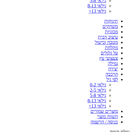
גילאי 5-8
גילאי 8-13
גילאי 13+
תינוקות
משחקים
מכוניות
עיצוב הבית
מטבח ובישול
מקלחת
על גלגלים
צעצועי עץ
גמילה
יצירה
הרכבה
לפי גיל
גילאי 0-2
גילאי 2-5
גילאי 5-8
גילאי 8-13
גילאי 13+
מוצרים שמורים
השווה מוצר
כניסה / הרשמה
עגלת קניות