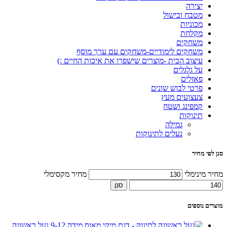
יצירה
מטבח ובישול
מכוניות
מקלחת
משחקים
משחקים לימודיים-משחקים עם ערך מוסף
עיצוב הבית -מוצרים שישפרו את איכות החיים :)
על גלגלים
פאזלים
פרטי לבוש שונים
צעצועים מעץ
קמפינג ושטח
תינוקות
גמילה
נעלים לתינוקות
סנן לפי מחיר
מחיר מינימלי
מחיר מקסימלי
סנן
מוצרים נוספים
נעל ראשונה