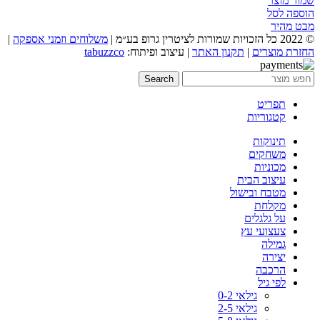
שמור מוצר
הוספה לסל
מבט מהיר
© 2022 כל הזכויות שמורות לציטרין גרופ בע״מ |
משלוחים וזמני אספקה
|
החזרת מוצרים
|
תקנון האתר
| עיצוב ופיתוח:
tabuzzco
Search
תפריט
קטגוריות
תינוקות
משחקים
מכוניות
עיצוב הבית
מטבח ובישול
מקלחת
על גלגלים
צעצועי עץ
גמילה
יצירה
הרכבה
לפי גיל
גילאי 0-2
גילאי 2-5