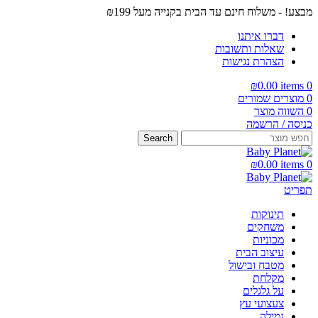
מבצע! - משלוח חינם עד הבית בקנייה מעל ₪199
דברו איתנו
שאלות ותשובות
הצהרת נגישות
₪
0.00
items
0
0
מוצרים שמורים
0
השווה מוצר
כניסה / הרשמה
Search
₪
0.00
items
0
תפריט
תינוקות
משחקים
מכוניות
עיצוב הבית
מטבח ובישול
מקלחת
על גלגלים
צעצועי עץ
גמילה