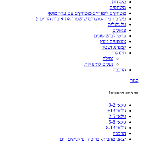
מקלחת
משחקים
משחקים לימודיים-משחקים עם ערך מוסף
עיצוב הבית -מוצרים שישפרו את איכות החיים :)
על גלגלים
פאזלים
פרטי לבוש שונים
צעצועים מעץ
קמפינג ושטח
תינוקות
גמילה
נעלים לתינוקות
הרכבה
סגור
מה אתם מחפשים?
גילאי 0-2
גילאי 13+
גילאי 2-5
גילאי 5-8
גילאי 8-13
הרכבה
יצאנו מהבית- בריכה | פיקניקים | ים