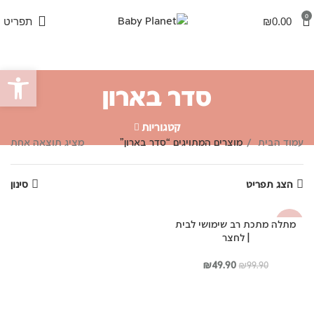
0
0.00
₪
תפריט
פתח סרגל
סדר בארון
קטגוריות
עמוד הבית
מוצרים המתויגים “סדר בארון”
מציג תוצאה אחת
הצג תפריט
סינון
מתלה מתכת רב שימושי לבית
-50%
| לחצר
המחיר
המחיר
₪
49.90
₪
99.90
המקורי
הנוכחי
היה:
הוא:
₪49.90.
₪99.90.