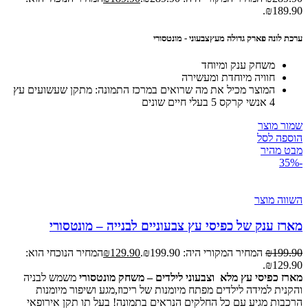
₪189.90.
ערכת לונה פארק גדולה מעץצבעוני - מונטסורי
משחק ענק ומיוחד
חוויה מיוחדת ומעשירה
המוצר מכיל את מה שרואים במרכז התמונה: מתקן שעשועים עץ
4 אנשי קרקס 5 בעלי חיים שונים
שמור מוצר
הוספה לסל
מבט מהיר
-35%
השווה מוצר
מארז ענק של כפיסי עץ צבעוניים לבנייה – מונטסורי
199.90
₪
המחיר המקורי היה: ₪199.90.
129.90
₪
המחיר הנוכחי הוא:
₪129.90.
מארז כפיסי עץ מלא וצבעוני לילדים
– משחק מונטסורי
משמש לבניה
והקנית למידה לילדים מפתח מיומנות של ריכוז,מגע ושיפור מיומנות
הרכבות מגיע עם כל החלקים הנראים בתמונה! בעל תו תקן אירופאי