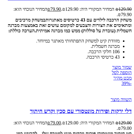
129.90
₪
המחיר המקורי היה: ₪129.90.
79.90
₪
המחיר הנוכחי הוא:
₪79.90.
משחק הרכבה לילדים עם 43 כרטיסים מאתגרות
במשחק מרכיבים
ומתאימים את הצורות והצבעים למקומם
עושים זאת באמצעות מברגה
חשמלית (עובדת על סוללות) ממש כמו מברגה אמיתית
.
הערכה כוללת:
מזוודת קיט למשחק התפתחותי מאתגר במיוחד.
מברגה חשמלית.
106 חלקי הרכבה.
43 כרטיסי הרכבה.
שמור מוצר
הוספה לסל
מבט מהיר
-39%
השווה מוצר
דלי ירקות ופירות מונטסורי עם סכין וקרש חיתוך
129.00
₪
המחיר המקורי היה: ₪129.00.
79.00
₪
המחיר הנוכחי הוא:
₪79.00.
סט חיתוך מונטסורי פירות וירקות מעץ למטבח שלי – להרגיש כמו