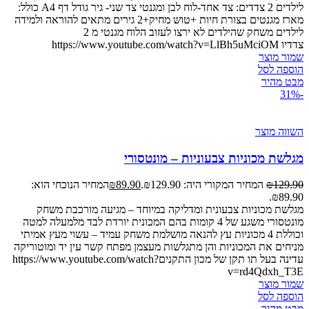
לילדים 2 צדדים: צד אחד-לוח לבן ומגנטי צד שני- גיר גודל דף A4 כולל:
מארז מגנטים בצורת חיות +טוש מחיק+2 גירים מתאים להוראה ולמידה
לילדים משחק שהילדים לא ירצו לעזוב הלוח מגנטי מ 2
צדדיו https://www.youtube.com/watch?v=LlBh5uMciOM
שמור מוצר
הוספה לסל
מבט מהיר
-31%
השווה מוצר
מגלשת מכוניות צבעוניות – מונטסורי
129.90
₪
המחיר המקורי היה: ₪129.90.
89.90
₪
המחיר הנוכחי הוא:
₪89.90.
מגלשת מכוניות צבעונית ומדליקה במיוחד – מגיעה מורכבת משחק
מונטסורי משגע של 4 קומות בהם המכונית יורדת לבד מלמעלה למטה
וכוללת 4 מכוניות עץ להנאה מושלמת משחק עמיד – עשוי מעץ אמיתי
מניחים את המכוניות והן מתגלשות מעצמן מפתח קשר עין יד ומוטוריקה
עדינה בעל תו תקן של מכון התקניםhttps://www.youtube.com/watch?
v=rd4Qdxh_T3E
שמור מוצר
הוספה לסל
מבט מהיר