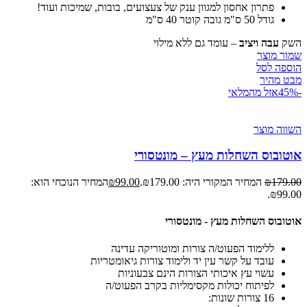
פתרון אחסון למגוון ענק של צעצועים, בובות, שמיכות ועוד!
גודל 50 ס"מ גובה קוטר 40 ס"מ
השק
עבה ויציב
– עומד גם ללא מילוי
שמור מוצר
הוספה לסל
מבט מהיר
-45%
אזל מהמלאי
השווה מוצר
אוטובוס השחלות מעץ – מונטסורי
179.00
₪
המחיר המקורי היה: ₪179.00.
99.00
₪
המחיר הנוכחי הוא:
₪99.00.
אוטובוס השחלות מעץ - מונטסורי
ללימוד הפעוט/ה צורות ומוטוריקה עדינה
עובד על קשר עין יד ולימוד צורות גיאומטריות
עשוי עץ איכותי הצורות הינם צבעוניות
לפיתוח יכולות מקסימליות בקרב הפעוט/ה
16 צורות שונות: