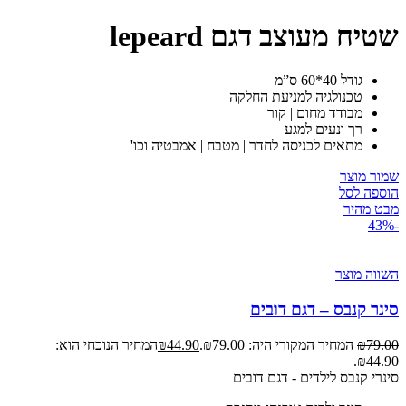
שטיח מעוצב דגם lepeard
גודל 40*60 ס”מ
טכנולגיה למניעת החלקה
מבודד מחום | קור
רך ונעים למגע
מתאים לכניסה לחדר | מטבח | אמבטיה וכו'
שמור מוצר
הוספה לסל
מבט מהיר
-43%
השווה מוצר
סינר קנבס – דגם דובים
79.00
₪
המחיר המקורי היה: ₪79.00.
44.90
₪
המחיר הנוכחי הוא:
₪44.90.
סינרי קנבס לילדים - דגם דובים