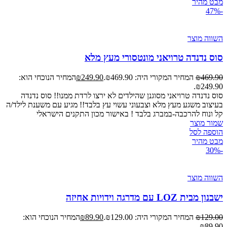
מבט מהיר
-47%
השווה מוצר
סוס נדנדה טרויאני מונטסורי מעץ מלא
469.90
₪
המחיר המקורי היה: ₪469.90.
249.90
₪
המחיר הנוכחי הוא:
₪249.90.
סוס נדנדה טרויאני מסוגנן שהילדים לא ירצו לרדת ממנו!! סוס נדנדה
בעיצוב משגע מעץ מלא וצבעוני עשוי עץ בלבד!! מגיע עם משענת לילד/ה
קל ונוח להרכבה-במברג בלבד ! באישור מכון התקנים הישראלי
שמור מוצר
הוספה לסל
מבט מהיר
-30%
השווה מוצר
ישבנון מבית LOZ עם מדרגה וידויות אחיזה
129.00
₪
המחיר המקורי היה: ₪129.00.
89.90
₪
המחיר הנוכחי הוא:
₪89.90.