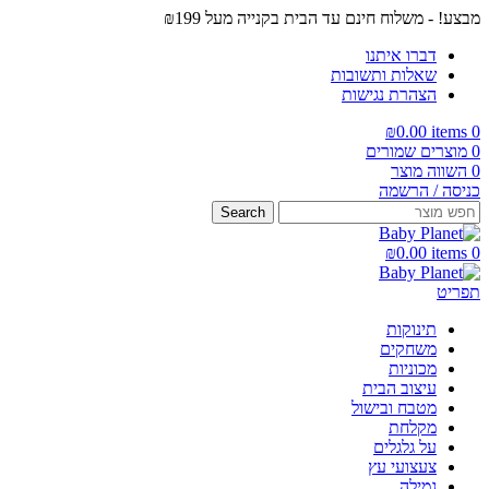
מבצע! - משלוח חינם עד הבית בקנייה מעל ₪199
דברו איתנו
שאלות ותשובות
הצהרת נגישות
₪
0.00
items
0
0
מוצרים שמורים
0
השווה מוצר
כניסה / הרשמה
Search
₪
0.00
items
0
תפריט
תינוקות
משחקים
מכוניות
עיצוב הבית
מטבח ובישול
מקלחת
על גלגלים
צעצועי עץ
גמילה