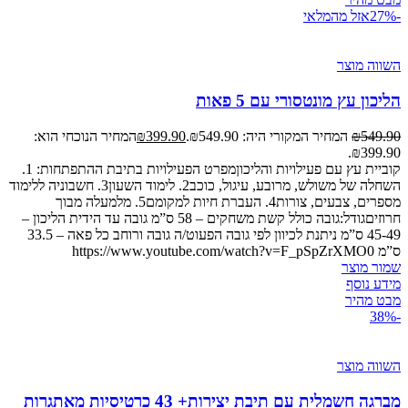
-27%
אזל מהמלאי
השווה מוצר
הליכון עץ מונטסורי עם 5 פאות
549.90
₪
המחיר המקורי היה: ₪549.90.
399.90
₪
המחיר הנוכחי הוא:
₪399.90.
קוביית עץ עם פעילויות והליכוןמפרט הפעילויות בתיבת ההתפתחות: 1.
השחלה של משולש, מרובע, עיגול, כוכב2. לימוד השעון3. חשבוניה ללימוד
מספרים, צבעים, צורות4. העברת חיות למקומם5. מלמעלה מבוך
חרוזיםגודל:גובה כולל קשת משחקים – 58 ס”מ גובה עד הידית הליכון –
45-49 ס”מ ניתנת לכיוון לפי גובה הפעוט/ה גובה ורוחב כל פאה – 33.5
ס”מ https://www.youtube.com/watch?v=F_pSpZrXMO0
שמור מוצר
מידע נוסף
מבט מהיר
-38%
השווה מוצר
מברגה חשמלית עם תיבת יצירות+ 43 כרטיסיות מאתגרות