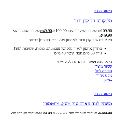
השווה מוצר
סל קנבס חד קרן ורוד
109.90
₪
המחיר המקורי היה: ₪109.90.
49.90
₪
המחיר הנוכחי הוא:
₪49.90.
סל קנבס -חד קרן ורוד לאחסון צעצועים |חפצים| כביסה
פתרון אחסון למגוון ענק של צעצועים, בובות, שמיכות ועוד!
גודל 50 ס"מ גובה קוטר 40 ס"מ
השק
עבה ויציב
– עומד גם ללא מילוי
שמור מוצר
הוספה לסל
מבט מהיר
-34%
השווה מוצר
משחק לונה פארק ענק מעץ- מונטסורי
289.90
₪
המחיר המקורי היה: ₪289.90.
189.90
₪
המחיר הנוכחי הוא: