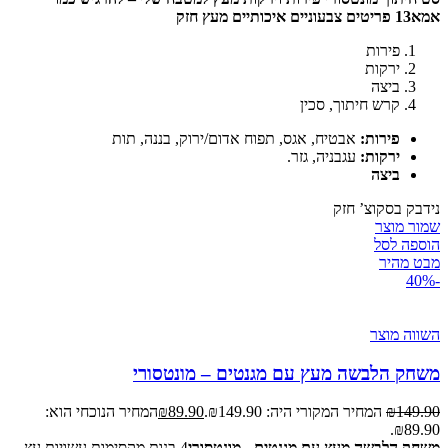
אמא
13 פריטים צבעוניים איכותיים מעץ חזק
פירות
ירקות
ביצה
קרש חיתוך, סכין
פירות:
אבטיח, אגס, תפוח אדום/ירוק, בננה, תות
ירקות:
עגבניה, גזר.
ביצה
נידבק בסקוצ’ חזק
שמור מוצר
הוספה לסל
מבט מהיר
-40%
השווה מוצר
משחק הלבשה מעץ עם מגנטים – מונטסורי
149.90
₪
המחיר המקורי היה: ₪149.90.
89.90
₪
המחיר הנוכחי הוא:
₪89.90.
משחק הלבשה מעץ עם מגנטים - מונטסורי
4 בנות מקסימות עשויות עץ