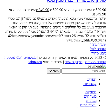
שולחן מונטסורי הרכבות מעץ מלא
529.90
₪
המחיר המקורי היה: ₪529.90.
349.90
₪
המחיר הנוכחי הוא:
₪349.90.
שולחן מונטסורי מעץ מלא וצבעוני לילדים משמש גם כשולחן וגם ככלי
עבודה לילדים השולחן מפתח מיומנות של ריכוז,מגע ושיפור מיומנות
הרכבות מגיע עם כל החלקים הנראים בתמונה! בעל תו תקן אירופאי
וישראלי. מומלץ במיוחד! מתאים לגילאי 3 ומעלה מכיל 62 חלקים מידות
בס”מ: גובה 32 עומק 26 רוחב 42https://www.youtube.com/watch?
v=UpwPQzdiEJQ&t=14s
שמור מוצר
הוספה לסל
מבט מהיר
© 2022 כל הזכויות שמורות לציטרין גרופ בע״מ |
משלוחים וזמני אספקה
|
החזרת מוצרים
|
תקנון האתר
| עיצוב ופיתוח:
tabuzzco
Search
תפריט
קטגוריות
תינוקות
משחקים
מכוניות
עיצוב הבית