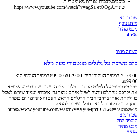
כוכבים,לבבות וצורות גיאומטריות
שונותhttps://www.youtube.com/watch?v=ngSa-etOQgA
שמור מוצר
מידע נוסף
מבט מהיר
-45%
השווה מוצר
כלב משיכה על גלגלים מונטסורי מעץ מלא
179.00
₪
המחיר המקורי היה: ₪179.00.
99.00
₪
המחיר הנוכחי הוא:
₪99.00.
כלב מונטסורי על גלגלים
מעודד זחילה+הליכה עשוי עץ הצעצוע שיוציא
את ילדכם מהתלם וירצה לטייל איתם מוצר עץ איכותי ועמיד שירצו לטפל
בו ולקחת אותו ברחבי הבית הרגליים,הראש,הזנב והאוזניים זזים בנפרד
בזמן הטיול מחובר למוצר חבל משיכה להנאה
מושלמת!https://www.youtube.com/watch?v=Xy0Mjmt-67E&t=7s
שמור מוצר
הוספה לסל
מבט מהיר
-55%