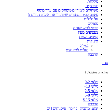
מקלחת
משחקים
משחקים לימודיים-משחקים עם ערך מוסף
עיצוב הבית -מוצרים שישפרו את איכות החיים :)
על גלגלים
פאזלים
פרטי לבוש שונים
צעצועים מעץ
קמפינג ושטח
תינוקות
גמילה
נעלים לתינוקות
הרכבה
סגור
מה אתם מחפשים?
גילאי 0-2
גילאי 13+
גילאי 2-5
גילאי 5-8
גילאי 8-13
הרכבה
יצאנו מהבית- בריכה | פיקניקים | ים