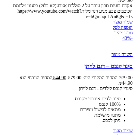
₪24.90.
אקדח בועות סבון עובד על 2 סוללות אצבע(לא כלול) בסגנון מלחמת
הכוכבים צבע מגיע רנדומליתhttps://www.youtube.com/watch?
v=bQm5qq1AntQ&t=1s
שמור מוצר
הוספה לסל
מבט מהיר
-43%
השווה מוצר
סינר קנבס – דגם לויתן
79.00
₪
המחיר המקורי היה: ₪79.00.
44.90
₪
המחיר הנוכחי הוא:
₪44.90.
סינרי קנבס לילדים - דגם לויתן
סינר ילדים איכותי מקנבס
100% קנבס
מתאים לבישול ויצירות
מתנה מושלמת
ניתן לכבס.
שמור מוצר