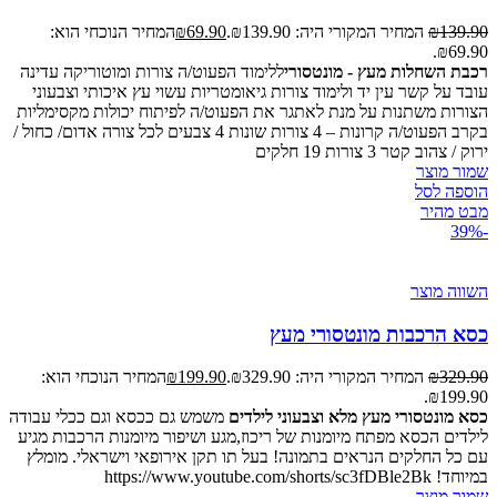
139.90
₪
המחיר המקורי היה: ₪139.90.
69.90
₪
המחיר הנוכחי הוא:
₪69.90.
רכבת השחלות מעץ - מונטסורי
ללימוד הפעוט/ה צורות ומוטוריקה עדינה
עובד על קשר עין יד ולימוד צורות גיאומטריות עשוי עץ איכותי וצבעוני
הצורות משתנות על מנת לאתגר את הפעוט/ה לפיתוח יכולות מקסימליות
בקרב הפעוט/ה קרונות – 4 צורות שונות 4 צבעים לכל צורה אדום/ כחול /
ירוק / צהוב קטר 3 צורות 19 חלקים
שמור מוצר
הוספה לסל
מבט מהיר
-39%
השווה מוצר
כסא הרכבות מונטסורי מעץ
329.90
₪
המחיר המקורי היה: ₪329.90.
199.90
₪
המחיר הנוכחי הוא:
₪199.90.
כסא מונטסורי מעץ מלא וצבעוני לילדים
משמש גם ככסא וגם ככלי עבודה
לילדים הכסא מפתח מיומנות של ריכוז,מגע ושיפור מיומנות הרכבות מגיע
עם כל החלקים הנראים בתמונה! בעל תו תקן אירופאי וישראלי. מומלץ
במיוחד! https://www.youtube.com/shorts/sc3fDBle2Bk
שמור מוצר