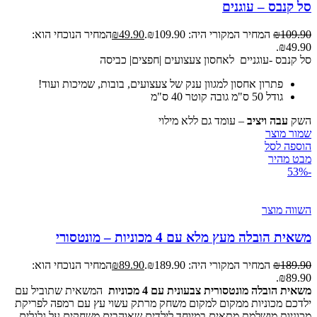
סל קנבס – עוגנים
109.90
₪
המחיר המקורי היה: ₪109.90.
49.90
₪
המחיר הנוכחי הוא:
₪49.90.
סל קנבס -עוגניים לאחסון צעצועים |חפצים| כביסה
פתרון אחסון למגוון ענק של צעצועים, בובות, שמיכות ועוד!
גודל 50 ס"מ גובה קוטר 40 ס"מ
השק
עבה ויציב
– עומד גם ללא מילוי
שמור מוצר
הוספה לסל
מבט מהיר
-53%
השווה מוצר
משאית הובלה מעץ מלא עם 4 מכוניות – מונטסורי
189.90
₪
המחיר המקורי היה: ₪189.90.
89.90
₪
המחיר הנוכחי הוא:
₪89.90.
משאית הובלה מונטסורית צבעונית עם 4 מכוניות
המשאית שתוביל עם
ילדכם מכוניות ממקום למקום משחק מרתק עשוי עץ עם רמפה לפריקת
מכוניות מושלמת מתאים במיוחד לילדים שאוהבים משחקים על גלגלים