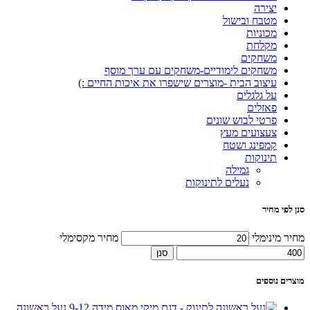
יצירה
מטבח ובישול
מכוניות
מקלחת
משחקים
משחקים לימודיים-משחקים עם ערך מוסף
עיצוב הבית -מוצרים שישפרו את איכות החיים :)
על גלגלים
פאזלים
פרטי לבוש שונים
צעצועים מעץ
קמפינג ושטח
תינוקות
גמילה
נעלים לתינוקות
סנן לפי מחיר
מחיר מינימלי
מחיר מקסימלי
סנן
מוצרים נוספים
נעל ראשונה