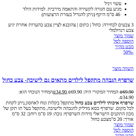
עשוי ויניל
מגיע עם חגורה לקשירה והתאמה מירבית למידות הילד
46 ס”מ היקף (ניתן להגדיל בעזרת הרצועות)
3 צבעים לבחירה: כחול | כתום | צהובנא לציין צבע בהערות אחרת יגיע
צבע רנדולמלי
שמור מוצר
הוספה לסל
מבט מהיר
-50%
השווה מוצר
שרפרף הגבהה מתקפל לילדים מתאים גם לישיבה- צבע כחול
69.90
₪
המחיר המקורי היה: ₪69.90.
34.90
₪
המחיר הנוכחי הוא:
₪34.90.
שרפרף איכותי לילדים צבע כחול
מתקפל בקלות ונוח לאחסון,ניתן לקחת
לכל מקום. שרפרף כסא מדליק להגבהה ולישיבה, מתקפל בעל תו תקן של
מכון התקנים הישראלי מידות השרפרף: גובה: 19 ס”מ רוחב: 32 ס”מ
אורך: 20 ס”מצבע כחול
שמור מוצר
הוספה לסל
מבט מהיר