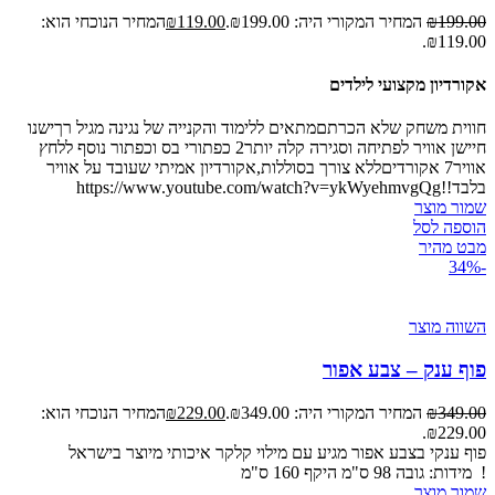
199.00
₪
המחיר המקורי היה: ₪199.00.
119.00
₪
המחיר הנוכחי הוא:
₪119.00.
אקורדיון מקצועי לילדים
חווית משחק שלא הכרתםמתאים ללימוד והקנייה של נגינה מגיל רךישנו
חיישן אוויר לפתיחה וסגירה קלה יותר2 כפתורי בס וכפתור נוסף ללחץ
אוויר7 אקורדיםללא צורך בסוללות,אקורדיון אמיתי שעובד על אוויר
בלבד!!https://www.youtube.com/watch?v=ykWyehmvgQg
שמור מוצר
הוספה לסל
מבט מהיר
-34%
השווה מוצר
פוף ענק – צבע אפור
349.00
₪
המחיר המקורי היה: ₪349.00.
229.00
₪
המחיר הנוכחי הוא:
₪229.00.
פוף ענקי בצבע אפור
מגיע עם מילוי קלקר איכותי
מיוצר בישראל
!
מידות:
גובה 98 ס"מ
היקף 160 ס"מ
שמור מוצר