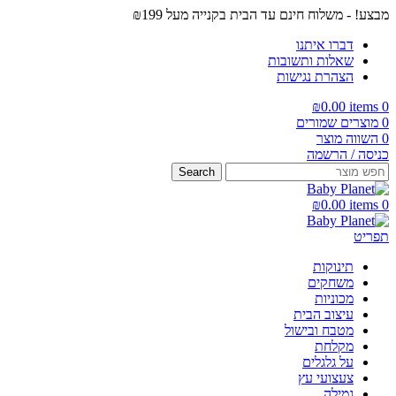
מבצע! - משלוח חינם עד הבית בקנייה מעל ₪199
דברו איתנו
שאלות ותשובות
הצהרת נגישות
₪
0.00
items
0
0
מוצרים שמורים
0
השווה מוצר
כניסה / הרשמה
Search
₪
0.00
items
0
תפריט
תינוקות
משחקים
מכוניות
עיצוב הבית
מטבח ובישול
מקלחת
על גלגלים
צעצועי עץ
גמילה