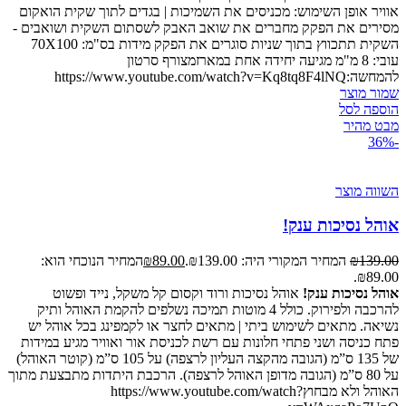
אוויר אופן השימוש: מכניסים את השמיכות | בגדים לתוך שקית הואקום
מסירים את הפקק מחברים את שואב האבק לשסתום השקית ושואבים -
השקית תתכווץ בתוך שניות סוגרים את הפקק מידות בס"מ: 70X100
עובי: 8 מ"מ מגיעה יחידה אחת במארזמצורף סרטון
להמחשה:https://www.youtube.com/watch?v=Kq8tq8F4lNQ
שמור מוצר
הוספה לסל
מבט מהיר
-36%
השווה מוצר
אוהל נסיכות ענק!
139.00
₪
המחיר המקורי היה: ₪139.00.
89.00
₪
המחיר הנוכחי הוא:
₪89.00.
אוהל נסיכות ענק!
אוהל נסיכות ורוד וקסום קל משקל, נייד ופשוט
להרכבה ולפירוק. כולל 4 מוטות תמיכה נשלפים להקמת האוהל ותיק
נשיאה. מתאים לשימוש ביתי | מתאים לחצר או לקמפינג בכל אוהל יש
פתח כניסה ושני פתחי חלונות עם רשת לכניסת אור ואוויר מגיע במידות
של 135 ס”מ (הגובה מהקצה העליון לרצפה) על 105 ס”מ (קוטר האוהל)
על 80 ס”מ (הגובה מדופן האוהל לרצפה). הרכבת היתדות מתבצעת מתוך
האוהל ולא מבחוץhttps://www.youtube.com/watch?