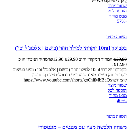
v=WAxqaPo7UpQ
שמור מוצר
הוספה לסל
מבט מהיר
-57%
השווה מוצר
בקבוקון 10ml יוקרתי למילוי חוזר (בושם | אלכוג'ל וכו')
29.90
₪
המחיר המקורי היה: ₪29.90.
12.90
₪
המחיר הנוכחי הוא:
₪12.90.
בקבוקון יוקרתי 10ml למילוי חוזר (בושם | אלכוג'ל וכו') מגיע בעיצוב
יוקרתי חזק ועמיד מאוד צבע יגיע רנדומליתמצורף סרטון
להמחשה:https://www.youtube.com/shorts/go0hliMbBaQ
שמור מוצר
הוספה לסל
מבט מהיר
-40%
השווה מוצר
משחק הלבשה מעץ עם מגנטים – מונטסורי