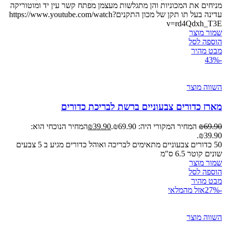
מניחים את המכוניות והן מתגלשות מעצמן מפתח קשר עין יד ומוטוריקה
עדינה בעל תו תקן של מכון התקניםhttps://www.youtube.com/watch?
v=rd4Qdxh_T3E
שמור מוצר
הוספה לסל
מבט מהיר
-43%
השווה מוצר
מארז כדורים צבעוניים ברשת לבריכת כדורים
69.90
₪
המחיר המקורי היה: ₪69.90.
39.90
₪
המחיר הנוכחי הוא:
₪39.90.
50 כדורים צבעוניים מתאימים לבריכה ואוהל כדורים מגיע ב 5 צבעים
שונים קוטר 6.5 ס"מ
שמור מוצר
הוספה לסל
מבט מהיר
-27%
אזל מהמלאי
השווה מוצר