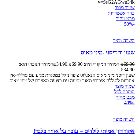
v=SsG2AGwu34k
שמור מוצר
בחר אפשרויות
מבט מהיר
-50%
השווה מוצר
שעון יד דיסני -מיני מאוס
69.90
₪
המחיר המקורי היה: ₪69.90.
34.90
₪
המחיר הנוכחי הוא:
₪34.90.
שעון דיסני מיני מאוס אנאנלוגי ציפוי ניקל במסגרת מגיע עם סוללה-אין
אחריות לסוללה איכותי מאוד מגיעה עם רצועה מאוירת של מיני מאוס
שמור מוצר
הוספה לסל
מבט מהיר
-40%
השווה מוצר
אקורדיון אמיתי לילדים – עובד על אוויר בלבד!