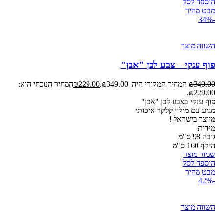
הוספה לסל
מבט מהיר
-34%
השווה מוצר
פוף ענקי – צבע לבן "אבן"
349.00
₪
המחיר המקורי היה: ₪349.00.
229.00
₪
המחיר הנוכחי הוא:
₪229.00.
פוף ענקי בצבע לבן "אבן"
מגיע עם מילוי קלקר איכותי
מיוצר
בישראל !
מידות:
גובה 98 ס"מ
היקף 160 ס"מ
שמור מוצר
הוספה לסל
מבט מהיר
-42%
השווה מוצר