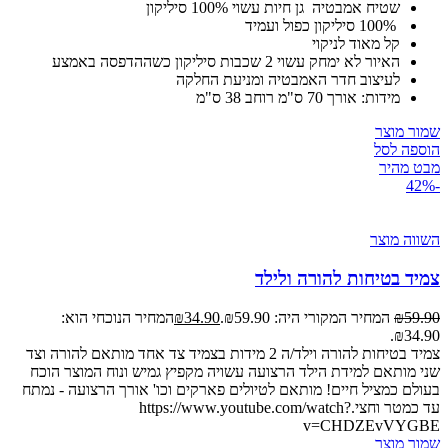
שטיח אמבטיה גן חיות עשוי 100% סיליקון
100% סיליקון כפול ועמיד
קל מאוד לניקוי
האיור לא ימחק עשוי 2 שכבות סיליקון כשההדפסה באמצע
לעיצוב חדר האמבטיה ומניעת החלקה
מידות: אורך 70 ס"מ רוחב 38 ס"מ
שמור מוצר
הוספה לסל
מבט מהיר
-42%
השווה מוצר
צמיד בטיחות להורה ולילד
59.90
₪
המחיר המקורי היה: ₪59.90.
34.90
₪
המחיר הנוכחי הוא:
₪34.90.
צמיד בטיחות להורה וילד/ה 2 מידות בצמיד צד אחד מותאם להורה וצד
שני מותאם למידת הילד הרצועה עשויה מקפיץ גמיש ונוח המוצר הוכח
בעולם כמציל חיים! מותאם לטיולים פארקים וכו' אורך הרצועה - נמתח
עד כמטר וחצי.https://www.youtube.com/watch?
v=CHDZEvVYGBE
שמור מוצר