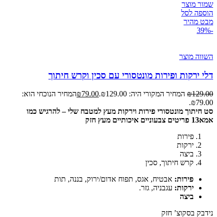
שמור מוצר
הוספה לסל
מבט מהיר
-39%
השווה מוצר
דלי ירקות ופירות מונטסורי עם סכין וקרש חיתוך
129.00
₪
המחיר המקורי היה: ₪129.00.
79.00
₪
המחיר הנוכחי הוא:
₪79.00.
סט חיתוך מונטסורי פירות וירקות מעץ למטבח שלי – להרגיש כמו
אמא
13 פריטים צבעוניים איכותיים מעץ חזק
פירות
ירקות
ביצה
קרש חיתוך, סכין
פירות:
אבטיח, אגס, תפוח אדום/ירוק, בננה, תות
ירקות:
עגבניה, גזר.
ביצה
נידבק בסקוצ’ חזק