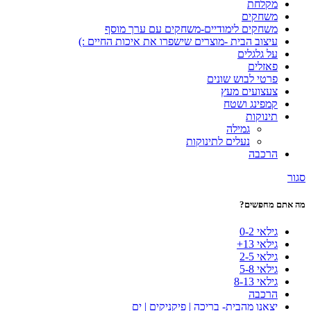
מקלחת
משחקים
משחקים לימודיים-משחקים עם ערך מוסף
עיצוב הבית -מוצרים שישפרו את איכות החיים :)
על גלגלים
פאזלים
פרטי לבוש שונים
צעצועים מעץ
קמפינג ושטח
תינוקות
גמילה
נעלים לתינוקות
הרכבה
סגור
מה אתם מחפשים?
גילאי 0-2
גילאי 13+
גילאי 2-5
גילאי 5-8
גילאי 8-13
הרכבה
יצאנו מהבית- בריכה | פיקניקים | ים