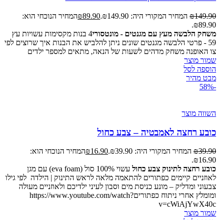
149.90
₪
המחיר המקורי היה: ₪149.90.
89.90
₪
המחיר הנוכחי הוא:
₪89.90.
משחק הלבשה מעץ עם מגנטים - מונטסורי
4 בנות מקסימות עשויות עץ
59 - פרטי הלבשה מגנטים שונים ניתן להלביש את הבנות איך שרוצים לפי
צו האופנה משחק מדהים לשעות של הנאה, מתאים למספר ילדים
שמור מוצר
הוספה לסל
מבט מהיר
-58%
השווה מוצר
כובע רחצה לאמבטיה – צבע כחול
39.90
₪
המחיר המקורי היה: ₪39.90.
16.90
₪
המחיר הנוכחי הוא:
₪16.90.
כובע רחצה לתינוק צבע כחול
עשוי 100% סול (eva foam) עם מגן
לאוזניים קיימים כפתורים להתאמה מלאה לראש התינוק | הילדה לפי גילו
צבעוני ומדליק – מונע כניסת מים וסבון לעיני ילדיכם ולאוזניים מעולה
ומומלץ אחרי ניתוח כפתוריםhttps://www.youtube.com/watch?
v=cWiAjYwX40c
שמור מוצר