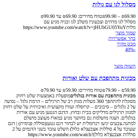
מסלול לגו עם גולות
69.90
₪
–
99.90
₪
טווח מחירים: ⁦₪69.90⁩ עד ⁦₪99.90⁩
מסלול לגו מדהים וצבעוני! משלב לגו ובניה מגיע עם
גולותhttps://www.youtube.com/watch?v=jHUbGU05YuY
שמור מוצר
בחר אפשרויות
מבט מהיר
-40%
השווה מוצר
מכונית מתהפכת עם שלט ואורות
59.90
₪
–
79.90
₪
טווח מחירים: ⁦₪59.90⁩ עד ⁦₪79.90⁩
מכונית מתהפכת עם אורות בגלגלים
מופעלת באמצעות שלט רחוק
מסוגלת להתהפך 360 מעלות מגוון רב של תרגילים – הרמת גלגל – נסיעה
על 2 גלגלים – סיבובים – קרוסלה ועוד! מקצועית ואיכותית על שלט רחוק
למגוון תרגילים מדליקים בבית ובחוץ. הדגם הנטען מגיע עם אורות
בגלגלים. הצגה מושלמת גם בחושך מגיע במארז מעוצב מושלם
למתנה.צבעים יגיעו רנדומלית יש לבחור דגם נטען(סוללה פנימית) | דגם
שעובד על 4 סוללות אצבע(לא כלול) השלט עובד בשני הדגמים על 2
סוללות אצבע(לא כלול)https://www.youtube.com/watch?