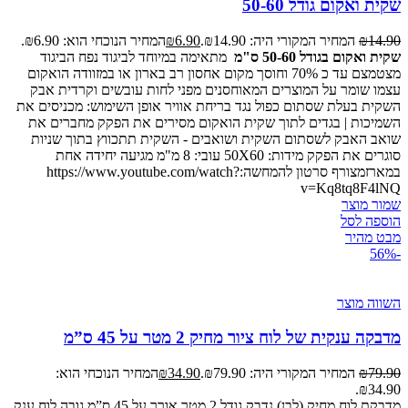
שקית ואקום גודל 50-60
14.90
₪
המחיר המקורי היה: ₪14.90.
6.90
₪
המחיר הנוכחי הוא: ₪6.90.
שקית ואקום בגודל 50-60 ס"מ
מתאימה במיוחד לביגוד נפח הביגוד
מצטמצם עד כ 70% וחוסך מקום אחסון רב בארון או במזוודה הואקום
עצמו שומר על המוצרים המאוחסנים מפני לחות עובשים וקרדית אבק
השקית בעלת שסתום כפול נגד בריחת אוויר אופן השימוש: מכניסים את
השמיכות | בגדים לתוך שקית הואקום מסירים את הפקק מחברים את
שואב האבק לשסתום השקית ושואבים - השקית תתכווץ בתוך שניות
סוגרים את הפקק מידות: 50X60 עובי: 8 מ"מ מגיעה יחידה אחת
במארזמצורף סרטון להמחשה:https://www.youtube.com/watch?
v=Kq8tq8F4lNQ
שמור מוצר
הוספה לסל
מבט מהיר
-56%
השווה מוצר
מדבקה ענקית של לוח ציור מחיק 2 מטר על 45 ס”מ
79.90
₪
המחיר המקורי היה: ₪79.90.
34.90
₪
המחיר הנוכחי הוא:
₪34.90.
מדבקת לוח מחיק (לבן) נדבק גודל 2 מטר אורך על 45 ס”מ גובה לוח ענק