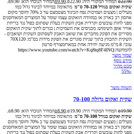
22.90
₪
המחיר המקורי היה: ₪22.90.
9.90
₪
המחיר הנוכחי הוא: ₪9.90.
שקית ואקום בגודל 70-120 ס"מ
מתאימה במיוחד לביגוד גדול כמו
מעילים | מצעים ושמיכות נפח הביגוד מצטמצם עד כ 70% וחוסך מקום
אחסון רב בארון או במזוודה הואקום עצמו שומר על המוצרים המאוחסנים
מפני לחות עובשים וקרדית אבק השקית בעלת שסתום כפול נגד בריחת
אוויר אופן השימוש: מכניסים את השמיכות | בגדים לתוך שקית הואקום
מסירים את הפקק מחברים את שואב האבק לשסתום השקית ושואבים -
השקית תתכווץ בתוך שניות סוגרים את הפקק מידות בס"מ: 70X120
עובי: 8 מ"מ מגיעה יחידה אחת במארזמצורף סרטון
להמחשה:https://www.youtube.com/watch?v=Kq8tq8F4lNQ
שמור מוצר
מידע נוסף
מבט מהיר
-55%
השווה מוצר
שקית ואקום גדולה 70-100
19.90
₪
המחיר המקורי היה: ₪19.90.
8.90
₪
המחיר הנוכחי הוא: ₪8.90.
שקית ואקום בגודל 70-100 ס"מ
מתאימה במיוחד לביגוד גדול כמו
מעילים | מצעים ושמיכות נפח הביגוד מצטמצם עד כ 70% וחוסך מקום
אחסון רב בארון או במזוודה הואקום עצמו שומר על המוצרים המאוחסנים
מפני לחות עובשים וקרדית אבק השקית בעלת שסתום כפול נגד בריחת