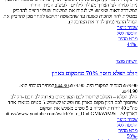
ניתן לגזירה לפי הצורך מעולה לילדים | לעיצוב הבית | החדר |
המשרד
הוראות שימוש:
יש לנקות את המשטח שעליו רוצים להדביק
במטלית לחה ולחכות כשעה עד שהמשטח יתייבש לאחר מכן להדביק את
הגודל הרצוי (ניתן לגזור את המדבקה).
שמור מוצר
הוספה לסל
מבט מהיר
-44%
השווה מוצר
קולב הפלא חוסך 70% מהמקום בארון
79.90
₪
המחיר המקורי היה: ₪79.90.
44.90
₪
המחיר הנוכחי הוא:
₪44.90.
קולב הפלא – הקולב שיחסוך לכם המון מקום בארוןקולב חכם -הקולב
שיחסוך לכם המון מקום בארון נוח ופשוט לשימוש-5 סטים במארז אחד
סה”כ 40 יחידות לתלייה ב 5 סטים משלש את המקום
בארון!!https://www.youtube.com/watch?v=c_DmhGMkWtM&t=2s
שמור מוצר
הוספה לסל
מבט מהיר
-50%