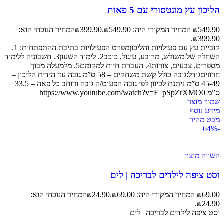
הליכון עץ מונטסורי עם 5 פאות
549.90
₪
המחיר המקורי היה: ₪549.90.
399.90
₪
המחיר הנוכחי הוא:
₪399.90.
קוביית עץ עם פעילויות והליכוןמפרט הפעילויות בתיבת ההתפתחות: 1.
השחלה של משולש, מרובע, עיגול, כוכב2. לימוד השעון3. חשבוניה ללימוד
מספרים, צבעים, צורות4. העברת חיות למקומם5. מלמעלה מבוך
חרוזיםגודל:גובה כולל קשת משחקים – 58 ס”מ גובה עד הידית הליכון –
45-49 ס”מ ניתנת לכיוון לפי גובה הפעוט/ה גובה ורוחב כל פאה – 33.5
ס”מ https://www.youtube.com/watch?v=F_pSpZrXMO0
שמור מוצר
מידע נוסף
מבט מהיר
-64%
השווה מוצר
וסט ציפה לילדים לבריכה | לים
69.00
₪
המחיר המקורי היה: ₪69.00.
24.90
₪
המחיר הנוכחי הוא:
₪24.90.
וסט ציפה לילדים לבריכה | לים