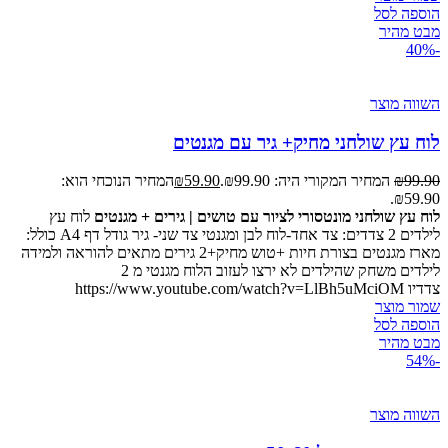
הוספה לסל
מבט מהיר
-40%
השווה מוצר
לוח עץ שולחני מחיק+ גיר עם מגנטים
99.90
₪
המחיר המקורי היה: ₪99.90.
59.90
₪
המחיר הנוכחי הוא:
₪59.90.
לוח עץ שולחני מונטסורי לציור עם טושים | גירים + מגנטים
לוח עץ
לילדים 2 צדדים: צד אחד-לוח לבן ומגנטי צד שני- גיר גודל דף A4 כולל:
מארז מגנטים בצורת חיות +טוש מחיק+2 גירים מתאים להוראה ולמידה
לילדים משחק שהילדים לא ירצו לעזוב הלוח מגנטי מ 2
צדדיו https://www.youtube.com/watch?v=LlBh5uMciOM
שמור מוצר
הוספה לסל
מבט מהיר
-54%
השווה מוצר