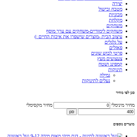
יצירה
מטבח ובישול
מכוניות
מקלחת
משחקים
משחקים לימודיים-משחקים עם ערך מוסף
עיצוב הבית -מוצרים שישפרו את איכות החיים :)
על גלגלים
פאזלים
פרטי לבוש שונים
צעצועים מעץ
קמפינג ושטח
תינוקות
גמילה
נעלים לתינוקות
סנן לפי מחיר
מחיר מינימלי
מחיר מקסימלי
סנן
מוצרים נוספים
נעל ראשונה