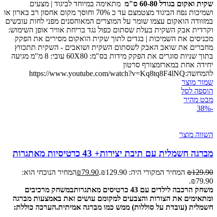
שקית ואקום בגודל 60-80 ס"מ
מתאימה במיוחד לביגוד | מצעים
ושמיכות נפח הביגוד מצטמצם עד כ 70% וחוסך מקום אחסון רב בארון או
במזוודה הואקום עצמו שומר על המוצרים המאוחסנים מפני לחות עובשים
וקרדית אבק השקית בעלת שסתום כפול נגד בריחת אוויר אופן השימוש:
מכניסים את השמיכות | בגדים לתוך שקית הואקום מסירים את הפקק
מחברים את שואב האבק לשסתום השקית ושואבים - השקית תתכווץ
בתוך שניות סוגרים את הפקק מידות בס"מ: 60X80 עובי: 8 מ"מ מגיעה
יחידה אחת במארזמצורף סרטון
להמחשה:https://www.youtube.com/watch?v=Kq8tq8F4lNQ
שמור מוצר
הוספה לסל
מבט מהיר
-38%
השווה מוצר
מברגה חשמלית עם תיבת יצירות+ 43 כרטיסיות מאתגרות
129.90
₪
המחיר המקורי היה: ₪129.90.
79.90
₪
המחיר הנוכחי הוא:
₪79.90.
משחק הרכבה לילדים עם 43 כרטיסים מאתגרות
במשחק מרכיבים
ומתאימים את הצורות והצבעים למקומם
עושים זאת באמצעות מברגה
חשמלית (עובדת על סוללות) ממש כמו מברגה אמיתית
.
הערכה כוללת: