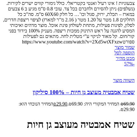
צבעוניות ! אינו רעיל ואנטי בקטריאלי. כולל גימורי קווים ישרים לקירות.
(נשלפים) ניתן להסירם ולחברם בכל צד. עובי 0.8 ס”מ מגיע ב 6 צבעים
במארז – תכלת, ירוק, סגול וכו’… כל חלק 60X60 ס”מ. סה”כ כל
החלקים 1.8 מטר על 1.20 מטר ( 2.16 מ"ר למארז) לציפוי ריצפת חדרים,
לסלון, לפינות פעילות, מתחת לשולחן פינת אוכל. מוצר מדהים ואיכותי
המסיע להגנה על ראש התינוק ממכות ריצפה. מעניק 100% בידוד בפני
קור/חום. קל מאוד לניקוי ע”י מטלית לחה. מתאים גם לפעילות
ספורטhttps://www.youtube.com/watch?v=2Xd5wtXFxzw
שמור מוצר
הוספה לסל
מבט מהיר
-57%
השווה מוצר
שטיח אמבטיה מעוצב גן חיות – 100% סיליקון
69.90
₪
המחיר המקורי היה: ₪69.90.
29.90
₪
המחיר הנוכחי הוא:
₪29.90.
שטיח אמבטיה מעוצב גן חיות