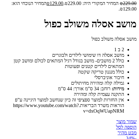
229.00
₪
המחיר המקורי היה: ₪229.00.
129.00
₪
המחיר הנוכחי הוא:
₪129.00.
מושב אסלה משולב כפול
מושב אסלה משולב כפול
2 ב 1
מושב אסלה דו שימושי לילדים ולבוגרים
כולל 2 מושבים- מושב בגודל רגיל המתאים לכולם ומושב קטן
המתאים לילדים קטנים ופעוטות
כולל מנגנון טריקה שקטה
חיבור אוניברסלי
גמילה קלה ומהירה מחיתולים
מידות:
רוחב: 34 ס”מ אורך: 44 ס”מ
התקנה עצמית קלה ומהירה
אין החזרות למוצר ספציפי זה כיון שנחשב למוצר היגיינה ע”פ
הוראות משרד הבריאות.https://www.youtube.com/watch?
v=dxOqWUapNRM
שמור מוצר
הוספה לסל
מבט מהיר
-34%