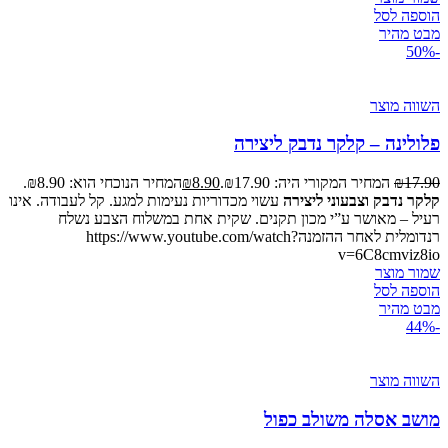
הוספה לסל
מבט מהיר
-50%
השווה מוצר
פלולינה – קלקר נדבק ליצירה
17.90
₪
המחיר המקורי היה: ₪17.90.
8.90
₪
המחיר הנוכחי הוא: ₪8.90.
קלקר נדבק וצבעוני ליצירה
עשוי מכדוריות נעימות למגע. קל לעבודה. אינו
רעיל – מאושר ע”י מכון תקנים. שקית אחת במשלוח הצבע נשלח
רנדומלית לאחר ההזמנהhttps://www.youtube.com/watch?
v=6C8cmviz8io
שמור מוצר
הוספה לסל
מבט מהיר
-44%
השווה מוצר
מושב אסלה משולב כפול