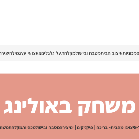
מכוניות
עיצוב הבית
מטבח ובישול
מקלחת
על גלגלים
צעצועי עץ
גמילה
יצירה
משחק באולינג
יצאנו מהבית- בריכה | פיקניקים | ים
יצירה
מטבח ובישול
מכוניות
מקלחת
משחק