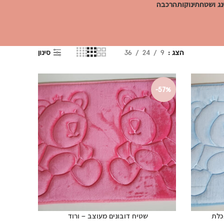
ג ושטח
תינוקות
הרכבה
הצג
9
24
36
סינון
-57%
תכלת
שטיח דובונים מעוצב – ורוד