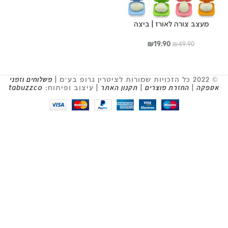
מעצב צורה לאורז | ביצה
המחיר
המחיר
₪
19.90
₪
49.90
המקורי
הנוכחי
היה:
הוא:
₪19.90.
₪49.90.
© 2022 כל הזכויות שמורות לציטרין גרופ בע״מ |
משלוחים וזמני
אספקה
|
החזרת מוצרים
|
תקנון האתר
| עיצוב ופיתוח:
tabuzzco