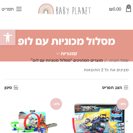
0
0.00
₪
תפריט
פתח סרגל
מסלול מכוניות עם לופ
קטגוריות
עמוד הבית
מוצרים המתויגים “מסלול מכוניות עם לופ”
ממוין
מציגים את כל ⁦2⁩ התוצאות
לפי
פופולריות
הצג תפריט
סינון
-47%
-39%