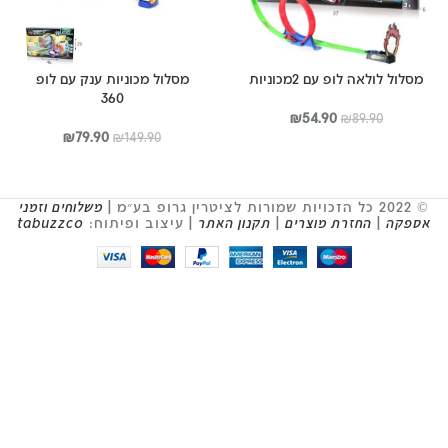
מסלול לולאה לופ עם 2מכוניות
מסלול מכוניות ענק עם לופ
360
המחיר
המחיר
₪
54.90
₪
89.90
המקורי
הנוכחי
המחיר
המחיר
₪
79.90
₪
149.90
היה:
הוא:
המקורי
הנוכחי
₪89.90.
₪54.90.
היה:
הוא:
₪79.90.
₪149.90.
© 2022 כל הזכויות שמורות לציטרין גרופ בע״מ |
משלוחים וזמני
אספקה
|
החזרת מוצרים
|
תקנון האתר
| עיצוב ופיתוח:
tabuzzco