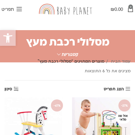
0
0.00
₪
תפריט
פתח סרגל
מסלולי רכבת מעץ
קטגוריות
עמוד הבית
מוצרים המתויגים “מסלולי רכבת מעץ”
ממוין
מציגים את כל ⁦6⁩ התוצאות
לפי
פופולריות
הצג תפריט
סינון
-47%
-27%
אזל מה
מלאי