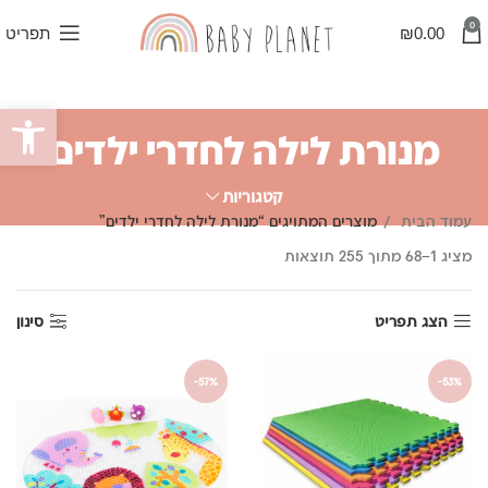
0
0.00
₪
תפריט
פתח סרגל
מנורת לילה לחדרי ילדים
קטגוריות
עמוד הבית
מוצרים המתויגים “מנורת לילה לחדרי ילדים”
ממוין
מציג 1–68 מתוך 255 תוצאות
לפי
פופולריות
הצג תפריט
סינון
-57%
-53%