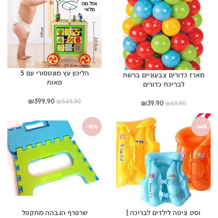
אזל מה
מלאי
הליכון עץ מונטסורי עם 5
מארז כדורים צבעוניים ברשת
פאות
לבריכת כדורים
המחיר
המחיר
₪
399.90
₪
549.90
המחיר
המחיר
₪
39.90
₪
69.90
המקורי
הנוכחי
המקורי
הנוכחי
היה:
הוא:
היה:
הוא:
-50%
-64%
₪399.90.
₪549.90.
₪39.90.
₪69.90.
וסט ציפה לילדים לבריכה |
שרפרף הגבהה מתקפל