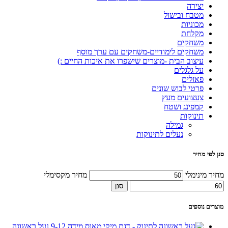
יצירה
מטבח ובישול
מכוניות
מקלחת
משחקים
משחקים לימודיים-משחקים עם ערך מוסף
עיצוב הבית -מוצרים שישפרו את איכות החיים :)
על גלגלים
פאזלים
פרטי לבוש שונים
צעצועים מעץ
קמפינג ושטח
תינוקות
גמילה
נעלים לתינוקות
סנן לפי מחיר
מחיר מינימלי
מחיר מקסימלי
סנן
מוצרים נוספים
נעל ראשונה