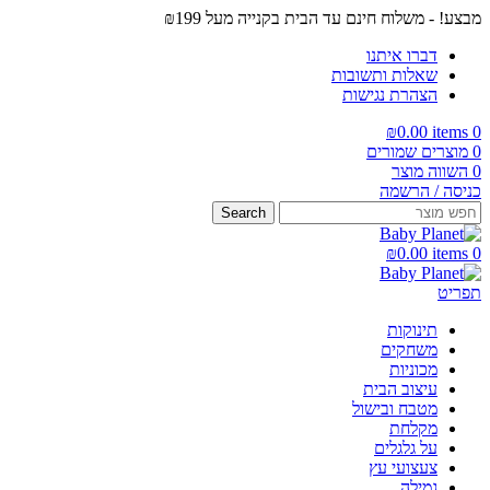
מבצע! - משלוח חינם עד הבית בקנייה מעל ₪199
דברו איתנו
שאלות ותשובות
הצהרת נגישות
₪
0.00
items
0
0
מוצרים שמורים
0
השווה מוצר
כניסה / הרשמה
Search
₪
0.00
items
0
תפריט
תינוקות
משחקים
מכוניות
עיצוב הבית
מטבח ובישול
מקלחת
על גלגלים
צעצועי עץ
גמילה