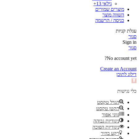
גילאי 13+
מוצרים שמורים
השווה מוצר
כניסה / הרשמה
עגלת קניות
סגור
Sign in
סגור
No account yet?
Create an Account
דילוג לתוכן
פתח
סרגל
נגישות
כלי נגישות
הגדל טקסט
הקטן טקסט
גווני אפור
ניגודיות גבוהה
ניגודיות הפוכה
רקע בהיר