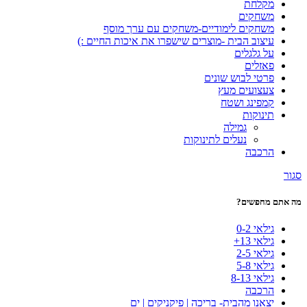
מקלחת
משחקים
משחקים לימודיים-משחקים עם ערך מוסף
עיצוב הבית -מוצרים שישפרו את איכות החיים :)
על גלגלים
פאזלים
פרטי לבוש שונים
צעצועים מעץ
קמפינג ושטח
תינוקות
גמילה
נעלים לתינוקות
הרכבה
סגור
מה אתם מחפשים?
גילאי 0-2
גילאי 13+
גילאי 2-5
גילאי 5-8
גילאי 8-13
הרכבה
יצאנו מהבית- בריכה | פיקניקים | ים