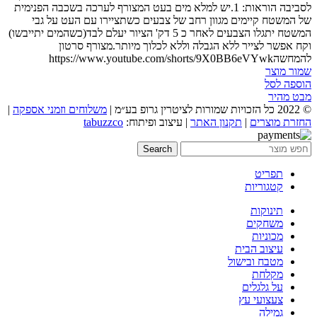
לסביבה הוראות: 1.יש למלא מים בעט המצורף לערכה בשכבה הפנימית
של המשטח קיימים מגוון רחב של צבעים כשתציירו עם העט על גבי
המשטח יתגלו הצבעים לאחר כ 5 דק' הציור יעלם לבד(כשהמים יתייבשו)
וקח אפשר לצייר ללא הגבלה וללא לכלוך מיותר.מצורף סרטון
להמחשהhttps://www.youtube.com/shorts/9X0BB6eVYwk
שמור מוצר
הוספה לסל
מבט מהיר
© 2022 כל הזכויות שמורות לציטרין גרופ בע״מ |
משלוחים וזמני אספקה
|
החזרת מוצרים
|
תקנון האתר
| עיצוב ופיתוח:
tabuzzco
Search
תפריט
קטגוריות
תינוקות
משחקים
מכוניות
עיצוב הבית
מטבח ובישול
מקלחת
על גלגלים
צעצועי עץ
גמילה