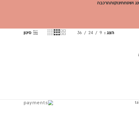
ג ושטח
תינוקות
הרכבה
הצג
9
24
36
סינון
ר
י
₪69
t