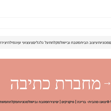
מכוניות
עיצוב הבית
מטבח ובישול
מקלחת
על גלגלים
צעצועי עץ
גמילה
יצירה
מחברת כתיבה
יצאנו מהבית- בריכה | פיקניקים | ים
יצירה
מטבח ובישול
מכוניות
מקלחת
משחק