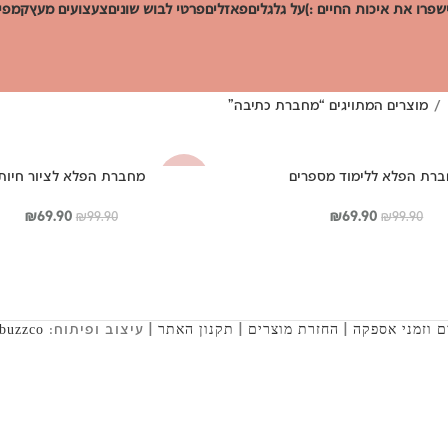
שפרו את איכות החיים :)
על גלגלים
פאזלים
פרטי לבוש שונים
צעצועים מעץ
קמפינ
מוצרים המתויגים “מחברת כתיבה”
רת הפלא ללימוד מספרים
מחברת הפלא לציור חיות
-30%
המחיר
המחיר
המחיר
המחי
₪
69.90
₪
69.90
₪
99.90
₪
99.90
המקורי
הנוכחי
המקורי
הנוכח
היה:
הוא:
היה:
הוא:
.90.
₪99.90.
₪69.90.
₪99.90.
|
|
| עיצוב ופיתוח:
 וזמני אספקה
החזרת מוצרים
תקנון האתר
abuzzco