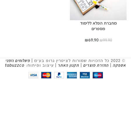
מחברת הפלא ללימוד
מספרים
המחיר
המחיר
₪
69.90
₪
99.90
המקורי
הנוכחי
היה:
הוא:
₪69.90.
₪99.90.
© 2022 כל הזכויות שמורות לציטרין גרופ בע״מ |
משלוחים וזמני
אספקה
|
החזרת מוצרים
|
תקנון האתר
| עיצוב ופיתוח:
tabuzzco