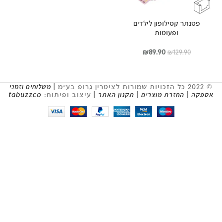
פסנתר קסילופון לילדים
ופעוטות
המחיר
המחיר
₪
89.90
₪
129.90
המקורי
הנוכחי
היה:
הוא:
₪89.90.
₪129.90.
© 2022 כל הזכויות שמורות לציטרין גרופ בע״מ |
משלוחים וזמני
אספקה
|
החזרת מוצרים
|
תקנון האתר
| עיצוב ופיתוח:
tabuzzco