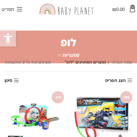
0
0.00
₪
תפריט
פתח סרגל
לופ
קטגוריות
ממו
עמוד הבית
מוצרים המתויגים “לופ”
מציגים את כל ⁦2⁩ התוצאות
לפי
פופ
הצג תפריט
סינון
-47%
-39%