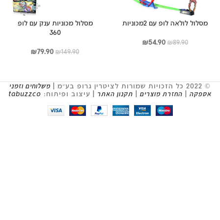
מסלול לולאה לופ עם 2מכוניות
מסלול מכוניות ענק עם לופ
360
המחיר
המחיר
₪
54.90
₪
89.90
המקורי
הנוכחי
המחיר
המחיר
₪
79.90
₪
149.90
היה:
הוא:
המקורי
הנוכחי
₪89.90.
₪54.90.
היה:
הוא:
₪79.90.
₪149.90.
© 2022 כל הזכויות שמורות לציטרין גרופ בע״מ |
משלוחים וזמני
אספקה
|
החזרת מוצרים
|
תקנון האתר
| עיצוב ופיתוח:
tabuzzco