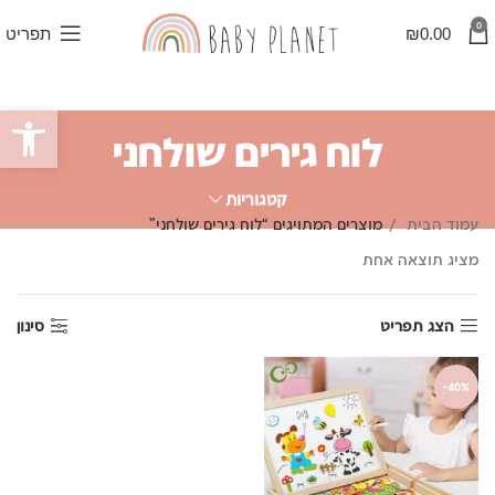
0
0.00
₪
תפריט
פתח סרגל
לוח גירים שולחני
קטגוריות
עמוד הבית
מוצרים המתויגים “לוח גירים שולחני”
מציג תוצאה אחת
הצג תפריט
סינון
-40%