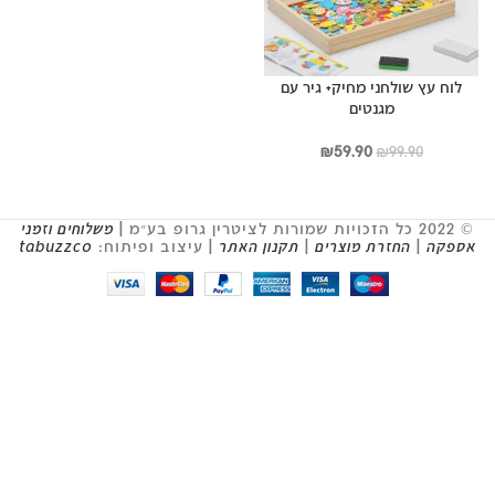
לוח עץ שולחני מחיק+ גיר עם
מגנטים
המחיר
המחיר
₪
59.90
₪
99.90
המקורי
הנוכחי
היה:
הוא:
₪59.90.
₪99.90.
© 2022 כל הזכויות שמורות לציטרין גרופ בע״מ |
משלוחים וזמני
אספקה
|
החזרת מוצרים
|
תקנון האתר
| עיצוב ופיתוח:
tabuzzco