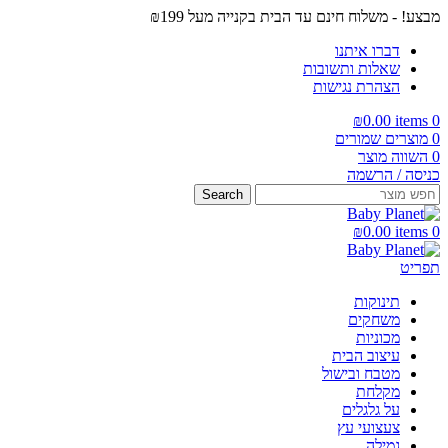
מבצע! - משלוח חינם עד הבית בקנייה מעל ₪199
דברו איתנו
שאלות ותשובות
הצהרת נגישות
₪
0.00
items
0
0
מוצרים שמורים
0
השווה מוצר
כניסה / הרשמה
Search
₪
0.00
items
0
תפריט
תינוקות
משחקים
מכוניות
עיצוב הבית
מטבח ובישול
מקלחת
על גלגלים
צעצועי עץ
גמילה