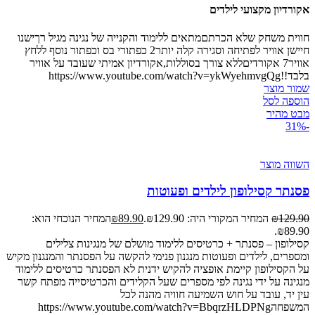
אקורדיון מקצועי לילדים
חווית משחק שלא הכרתםמתאים ללימוד והקנייה של נגינה מגיל רךישנו
חיישן אוויר לפתיחה וסגירה קלה יותר2 כפתורי בס וכפתור נוסף ללחץ
אוויר7 אקורדיםללא צורך בסוללות,אקורדיון אמיתי שעובד על אוויר
בלבד!!https://www.youtube.com/watch?v=ykWyehmvgQg
שמור מוצר
הוספה לסל
מבט מהיר
-31%
השווה מוצר
פסנתר קסילופון לילדים ופעוטות
129.90
₪
המחיר המקורי היה: ₪129.90.
89.90
₪
המחיר הנוכחי הוא:
₪89.90.
קסילופון – פסנתר + כרטיסים ללימוד מושלם של מנגינות צלילים
ומספרים, לילדים ופעוטות מנגנון פנימי להקשה על הפסנתר והמנגנון מקיש
על הקסילופון קיימת אופציה להקיש ידנית לא הפסנתר כרטיסים ללימוד
מנגינה על ידי נגינה לפי מספרים שעל הקלידים והכרטיסייה מפתח קשר
עין יד, עובד על חוש השמיעה חוויה מהנה לכל
המשפחהhttps://www.youtube.com/watch?v=BbqrzHLDPNg