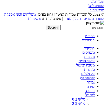
שמור מוצר
הוספה לסל
מבט מהיר
© 2022 כל הזכויות שמורות לציטרין גרופ בע״מ |
משלוחים וזמני אספקה
|
החזרת מוצרים
|
תקנון האתר
| עיצוב ופיתוח:
tabuzzco
Search
תפריט
קטגוריות
תינוקות
משחקים
מכוניות
עיצוב הבית
מטבח ובישול
מקלחת
על גלגלים
צעצועי עץ
גמילה
יצירה
הרכבה
לפי גיל
גילאי 0-2
גילאי 2-5