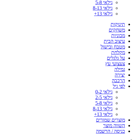
גילאי 5-8
גילאי 8-13
גילאי 13+
תינוקות
משחקים
מכוניות
עיצוב הבית
מטבח ובישול
מקלחת
על גלגלים
צעצועי עץ
גמילה
יצירה
הרכבה
לפי גיל
גילאי 0-2
גילאי 2-5
גילאי 5-8
גילאי 8-13
גילאי 13+
מוצרים שמורים
השווה מוצר
כניסה / הרשמה