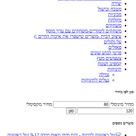
יצירה
מטבח ובישול
מכוניות
מקלחת
משחקים
משחקים לימודיים-משחקים עם ערך מוסף
עיצוב הבית -מוצרים שישפרו את איכות החיים :)
על גלגלים
פאזלים
פרטי לבוש שונים
צעצועים מעץ
קמפינג ושטח
תינוקות
גמילה
נעלים לתינוקות
סנן לפי מחיר
מחיר מינימלי
מחיר מקסימלי
סנן
מוצרים נוספים
נעל ראשונה