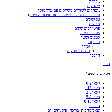
מקלחת
משחקים
משחקים לימודיים-משחקים עם ערך מוסף
עיצוב הבית -מוצרים שישפרו את איכות החיים :)
על גלגלים
פאזלים
פרטי לבוש שונים
צעצועים מעץ
קמפינג ושטח
תינוקות
גמילה
נעלים לתינוקות
הרכבה
סגור
מה אתם מחפשים?
גילאי 0-2
גילאי 13+
גילאי 2-5
גילאי 5-8
גילאי 8-13
הרכבה
יצאנו מהבית- בריכה | פיקניקים | ים