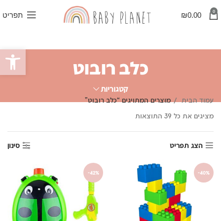
0
0.00
₪
תפריט
פתח סרגל
כלב רובוט
קטגוריות
עמוד הבית
מוצרים המתויגים “כלב רובוט”
ממוין
מציגים את כל ⁦39⁩ התוצאות
לפי
פופולריות
הצג תפריט
סינון
-42%
-40%