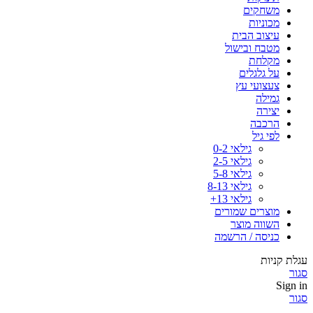
משחקים
מכוניות
עיצוב הבית
מטבח ובישול
מקלחת
על גלגלים
צעצועי עץ
גמילה
יצירה
הרכבה
לפי גיל
גילאי 0-2
גילאי 2-5
גילאי 5-8
גילאי 8-13
גילאי 13+
מוצרים שמורים
השווה מוצר
כניסה / הרשמה
עגלת קניות
סגור
Sign in
סגור