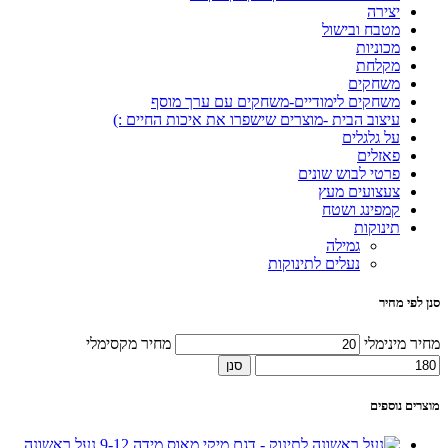
יצירה
מטבח ובישול
מכוניות
מקלחת
משחקים
משחקים לימודיים-משחקים עם ערך מוסף
עיצוב הבית -מוצרים שישפרו את איכות החיים :)
על גלגלים
פאזלים
פרטי לבוש שונים
צעצועים מעץ
קמפינג ושטח
תינוקות
גמילה
נעלים לתינוקות
סנן לפי מחיר
מחיר מינימלי
מחיר מקסימלי
סנן
מוצרים נוספים
נעל ראשונה