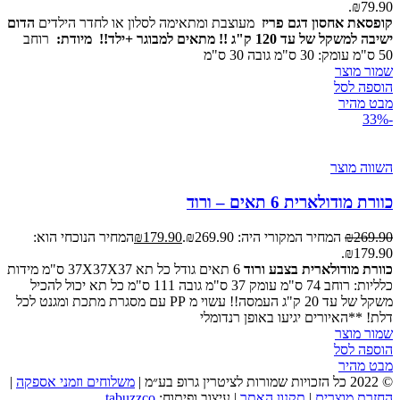
₪79.90.
קופסאת אחסון דגם פריז
מעוצבת ומתאימה לסלון או לחדר הילדים
הדום
ישיבה למשקל של עד 120 ק"ג !! מתאים למבוגר +ילד!!
מיודת:
רוחב
50 ס"מ עומק: 30 ס"מ גובה 30 ס"מ
שמור מוצר
הוספה לסל
מבט מהיר
-33%
השווה מוצר
כוורת מודולארית 6 תאים – ורוד
269.90
₪
המחיר המקורי היה: ₪269.90.
179.90
₪
המחיר הנוכחי הוא:
₪179.90.
כוורת מודולארית בצבע ורוד
6 תאים גודל כל תא 37X37X37 ס"מ מידות
כלליות: רוחב 74 ס"מ עומק 37 ס"מ גובה 111 ס"מ כל תא יכול להכיל
משקל של עד 20 ק"ג העמסה!! עשוי מ PP עם מסגרת מתכת ומגנט לכל
דלת! **האיורים יגיעו באופן רנדומלי
שמור מוצר
הוספה לסל
מבט מהיר
© 2022 כל הזכויות שמורות לציטרין גרופ בע״מ |
משלוחים וזמני אספקה
|
החזרת מוצרים
|
תקנון האתר
| עיצוב ופיתוח:
tabuzzco