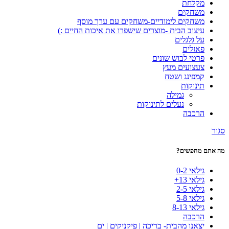
מקלחת
משחקים
משחקים לימודיים-משחקים עם ערך מוסף
עיצוב הבית -מוצרים שישפרו את איכות החיים :)
על גלגלים
פאזלים
פרטי לבוש שונים
צעצועים מעץ
קמפינג ושטח
תינוקות
גמילה
נעלים לתינוקות
הרכבה
סגור
מה אתם מחפשים?
גילאי 0-2
גילאי 13+
גילאי 2-5
גילאי 5-8
גילאי 8-13
הרכבה
יצאנו מהבית- בריכה | פיקניקים | ים