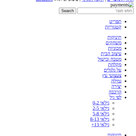
Search
תפריט
קטגוריות
תינוקות
משחקים
מכוניות
עיצוב הבית
מטבח ובישול
מקלחת
על גלגלים
צעצועי עץ
גמילה
יצירה
הרכבה
לפי גיל
גילאי 0-2
גילאי 2-5
גילאי 5-8
גילאי 8-13
גילאי 13+
תינוקות