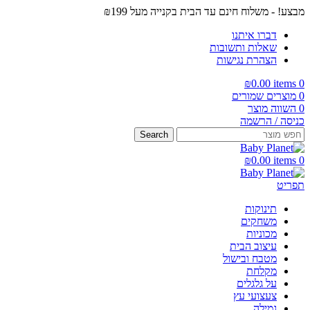
מבצע! - משלוח חינם עד הבית בקנייה מעל ₪199
דברו איתנו
שאלות ותשובות
הצהרת נגישות
₪
0.00
items
0
0
מוצרים שמורים
0
השווה מוצר
כניסה / הרשמה
Search
₪
0.00
items
0
תפריט
תינוקות
משחקים
מכוניות
עיצוב הבית
מטבח ובישול
מקלחת
על גלגלים
צעצועי עץ
גמילה