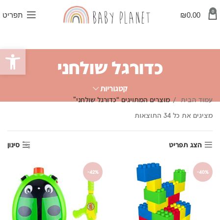
0
0.00
₪
תפריט
פתח סרגל
כדורגל שולחני
קטגוריות
עמוד הבית
מוצרים המתויגים “כדורגל שולחני”
ממוין
מציגים את כל ⁦34⁩ התוצאות
לפי
פופולריות
הצג תפריט
סינון
-42%
-40%