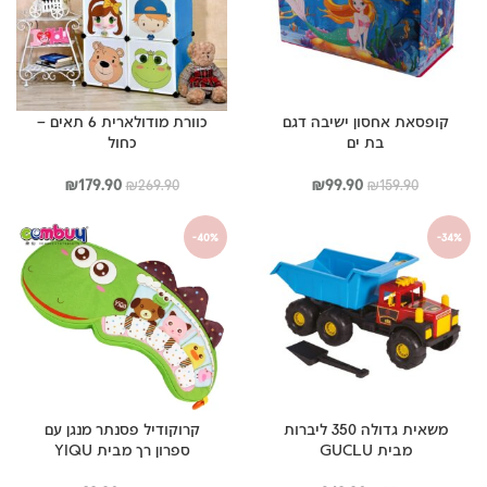
קופסאת אחסון ישיבה דגם
כוורת מודולארית 6 תאים –
בת ים
כחול
המחיר
המחיר
המחיר
המחיר
₪
179.90
₪
99.90
₪
269.90
₪
159.90
המקורי
הנוכחי
המקורי
הנוכחי
היה:
הוא:
היה:
הוא:
-40%
-34%
₪179.90.
₪269.90.
₪99.90.
₪159.90.
משאית גדולה 350 ליברות
קרוקודיל פסנתר מנגן עם
מבית GUCLU
ספרון רך מבית YIQU