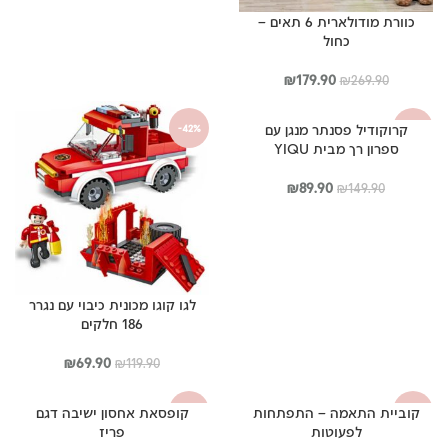
כוורת מודולארית 6 תאים –
כחול
המחיר
המחיר
₪
179.90
₪
269.90
המקורי
הנוכחי
היה:
הוא:
קרוקודיל פסנתר מנגן עם
-42%
-40%
₪179.90.
₪269.90.
ספרון רך מבית YIQU
המחיר
המחיר
₪
89.90
₪
149.90
המקורי
הנוכחי
היה:
הוא:
₪89.90.
₪149.90.
לגו קוגו מכונית כיבוי עם נגרר
186 חלקים
המחיר
המחיר
₪
69.90
₪
119.90
המקורי
הנוכחי
היה:
הוא:
קוביית התאמה – התפתחות
קופסאת אחסון ישיבה דגם
-43%
-49%
₪69.90.
₪119.90.
לפעוטות
פריז