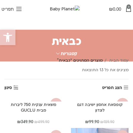
0
0.00
₪
תפריט
פתח סרגל
כבאית
קטגוריות
עמוד הבית
מוצרים המתויגים “כבאית”
ממוין
מציגים את כל ⁦13⁩ התוצאות
לפי
פופולריות
הצג תפריט
סינון
קופסאת אחסון ישיבה דגם
משאית ענקית 750 ליברות
-30%
-38%
לונדון
מבית GUCLU
המחיר
המחיר
המחיר
המחיר
₪
349.90
₪
99.90
₪
499.90
₪
159.90
המקורי
הנוכחי
המקורי
הנוכחי
היה:
הוא:
היה:
הוא: