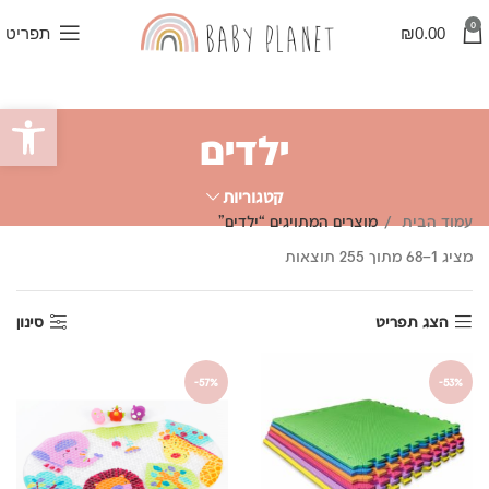
0
0.00
₪
תפריט
פתח סרגל
ילדים
קטגוריות
עמוד הבית
מוצרים המתויגים “ילדים”
ממוין
מציג 1–68 מתוך 255 תוצאות
לפי
פופולריות
הצג תפריט
סינון
-57%
-53%