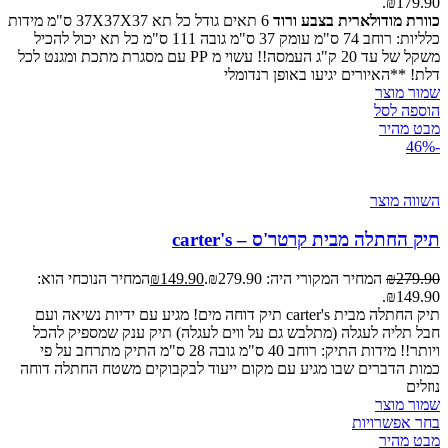
₪179.90.
כוורת מודולארית בצבע ורוד
6 תאים גודל כל תא 37X37X37 ס"מ מידות
כלליות: רוחב 74 ס"מ עומק 37 ס"מ גובה 111 ס"מ כל תא יכול להכיל
משקל של עד 20 ק"ג העמסה!! עשוי מ PP עם מסגרת מתכת ומגנט לכל
דלת! **האיורים יגיעו באופן רנדומלי
שמור מוצר
הוספה לסל
מבט מהיר
-46%
השווה מוצר
תיק החתלה מבית קרטר'ס – carter's
279.90
₪
המחיר המקורי היה: ₪279.90.
149.90
₪
המחיר הנוכחי הוא:
₪149.90.
תיק החתלה מבית carter's תיק דוחה מים! מגיע עם ידיות נשיאה ועם
חבל תליה לעגלה (מתלבש גם על ווים לעגלה) תיק ענק שמספיק להכל
ויותר!! מידות התיק: רוחב 40 ס"מ גובה 28 ס"מ התיק מתרחב על פי
כמות הדברים שבו מגיע עם מקום ייעוד לבקבוקים משטח החתלה דוחה
נוזלים
שמור מוצר
בחר אפשרויות
מבט מהיר