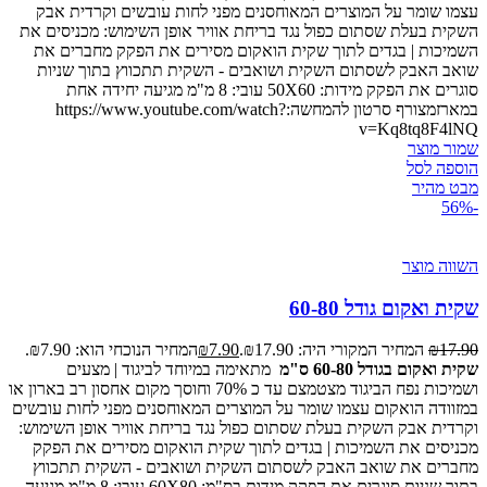
עצמו שומר על המוצרים המאוחסנים מפני לחות עובשים וקרדית אבק
השקית בעלת שסתום כפול נגד בריחת אוויר אופן השימוש: מכניסים את
השמיכות | בגדים לתוך שקית הואקום מסירים את הפקק מחברים את
שואב האבק לשסתום השקית ושואבים - השקית תתכווץ בתוך שניות
סוגרים את הפקק מידות: 50X60 עובי: 8 מ"מ מגיעה יחידה אחת
במארזמצורף סרטון להמחשה:https://www.youtube.com/watch?
v=Kq8tq8F4lNQ
שמור מוצר
הוספה לסל
מבט מהיר
-56%
השווה מוצר
שקית ואקום גודל 60-80
17.90
₪
המחיר המקורי היה: ₪17.90.
7.90
₪
המחיר הנוכחי הוא: ₪7.90.
שקית ואקום בגודל 60-80 ס"מ
מתאימה במיוחד לביגוד | מצעים
ושמיכות נפח הביגוד מצטמצם עד כ 70% וחוסך מקום אחסון רב בארון או
במזוודה הואקום עצמו שומר על המוצרים המאוחסנים מפני לחות עובשים
וקרדית אבק השקית בעלת שסתום כפול נגד בריחת אוויר אופן השימוש:
מכניסים את השמיכות | בגדים לתוך שקית הואקום מסירים את הפקק
מחברים את שואב האבק לשסתום השקית ושואבים - השקית תתכווץ
בתוך שניות סוגרים את הפקק מידות בס"מ: 60X80 עובי: 8 מ"מ מגיעה