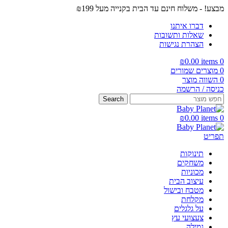
מבצע! - משלוח חינם עד הבית בקנייה מעל ₪199
דברו איתנו
שאלות ותשובות
הצהרת נגישות
₪
0.00
items
0
0
מוצרים שמורים
0
השווה מוצר
כניסה / הרשמה
Search
₪
0.00
items
0
תפריט
תינוקות
משחקים
מכוניות
עיצוב הבית
מטבח ובישול
מקלחת
על גלגלים
צעצועי עץ
גמילה