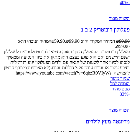
-40%
השווה מוצר
פעלולון רובוטריק 2 ב 1
99.90
₪
המחיר המקורי היה: ₪99.90.
59.90
₪
המחיר הנוכחי הוא:
₪59.90.
פעלולון רובוטריק הפעלולון הופך באופן עצמאי לרובוט ולמכונית לפעלולון
ישנם חיישנים ואם הוא פוגע בעצם הוא מתקן את כיוון הנסיעה וממשיך
לנסוע לכיוון אחר לשעות של הנאה עם ילדים הפעלולון יגיע רנדומלית
בצבע צהוב או אדום עובד על 3 סוללות אצבע(לא מצורפות)מצורף סרטון
להמחשה :https://www.youtube.com/watch?v=6qbzR0VIyWs
שמור מוצר
הוספה לסל
מבט מהיר
-33%
השווה מוצר
מריונטה מעץ לילדים