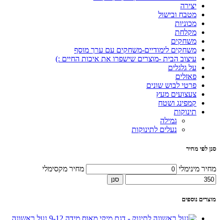
יצירה
מטבח ובישול
מכוניות
מקלחת
משחקים
משחקים לימודיים-משחקים עם ערך מוסף
עיצוב הבית -מוצרים שישפרו את איכות החיים :)
על גלגלים
פאזלים
פרטי לבוש שונים
צעצועים מעץ
קמפינג ושטח
תינוקות
גמילה
נעלים לתינוקות
סנן לפי מחיר
מחיר מינימלי
מחיר מקסימלי
סנן
מוצרים נוספים
נעל ראשונה