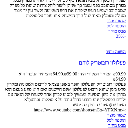
פעלולון רעשן זחל מבית Hola
כיף לשחק וללמוד לזחל 6 מפרקים,כל
מפרק מסתובב בפני עצמו כך שניתן ליצור לזחל צורות שונות כל מפרק
שמסתובב ישמיע רעש שיפתח את חוש השמיעה וקשר עין יד מוצר
מעולה ומומלץ מאוד לגיל הרך המשחק אינו עובד על סוללות
שמור מוצר
הוספה לסל
מבט מהיר
-35%
השווה מוצר
פעלולון רובוטריק לוחם
99.90
₪
המחיר המקורי היה: ₪99.90.
64.90
₪
המחיר הנוכחי הוא:
₪64.90.
פעלולון רובוטריק הפעלולון הופך באופן עצמאי לרובוט ולמכונית ומקרין
סרט בזמן שהוא רובוט לפעלולון ישנם חיישנים ואם הוא פוגע בעצם הוא
מתקן את כיוון הנסיעה וממשיך לנסוע לכיוון אחר לשעות של הנאה עם
ילדים הפעלולון יגיע בצבע כחול עובד על 3 סוללות אצבע(לא
מצורפות)מצורף סרטון להמחשה
:https://www.youtube.com/shorts/mGx4YFXNrm4
שמור מוצר
הוספה לסל
מבט מהיר