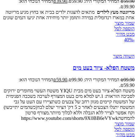
59.90
₪
המחיר המקורי היה: ₪59.90.
39.90
₪
המחיר הנוכחי הוא:
₪39.90.
מריונטה מעץ לילדים
מתאים להצגות ילדים בבית או בחוץ מגיע מריוטה
אחת במארז רנדומלית במידה ותוזמן יותר מיחידה אחת יגיעו דגמים שונים
שמור מוצר
הוספה לסל
מבט מהיר
-40%
השווה מוצר
משטח הפלא- ציור בעט מים
99.90
₪
המחיר המקורי היה: ₪99.90.
59.90
₪
המחיר הנוכחי הוא:
₪59.90.
משטח הפלא-ציור בעט מים מבית YIQU משטח העשוי מחומרים ירוקים
לסביבה הוראות: 1.יש למלא מים בעט המצורף לערכה בשכבה הפנימית
של המשטח קיימים מגוון רחב של צבעים כשתציירו עם העט על גבי
המשטח יתגלו הצבעים לאחר כ 5 דק' הציור יעלם לבד(כשהמים יתייבשו)
וקח אפשר לצייר ללא הגבלה וללא לכלוך מיותר.מצורף סרטון
להמחשהhttps://www.youtube.com/shorts/9X0BB6eVYwk
שמור מוצר
הוספה לסל
מבט מהיר