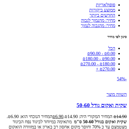
פופולאריות
ממוצע ביקורות
החדשים ביותר
מחיר: מהנמוך לגבוה
מחיר: מהגבוה לנמוך
סינון לפי מחיר
הכל
₪
90.00
-
₪
0.00
₪
180.00
-
₪
90.00
₪
270.00
-
₪
180.00
+
₪
270.00
-54%
השווה מוצר
שקית ואקום גודל 50-60
14.90
₪
המחיר המקורי היה: ₪14.90.
6.90
₪
המחיר הנוכחי הוא: ₪6.90.
שקית ואקום בגודל 50-60 ס"מ
מתאימה במיוחד לביגוד נפח הביגוד
מצטמצם עד כ 70% וחוסך מקום אחסון רב בארון או במזוודה הואקום