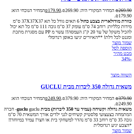
269.90
₪
המחיר המקורי היה: ₪269.90.
179.90
₪
המחיר הנוכחי הוא:
₪179.90.
כוורת מודולארית בצבע כחול
6 תאים גודל כל תא 37X37X37 ס"מ
מידות כלליות: רוחב 74 ס"מ עומק 37 ס"מ גובה 111 ס"מ כל תא יכול
להכיל משקל של עד 20 ק"ג העמסה!! עשוי מ PP עם מסגרת מתכת
ומגנט לכל דלת! **האיורים יגיעו באופן רנדומלי
שמור מוצר
הוספה לסל
מבט מהיר
-34%
השווה מוצר
משאית גדולה 350 ליברות מבית GUCLU
379.90
₪
המחיר המקורי היה: ₪379.90.
249.90
₪
המחיר הנוכחי הוא:
₪249.90.
משאית גדולה וקשיחה (עמיד עד 350 ליברות) מבית guclu
guclu- חברה
המתמחה בצעצועי פלסטיק קשיחים לגני ילדים אורך המשאית 70 ס"מ
גובה 35 ס"מ רוחב 33 ס"מ נהדר למשחקי בית או חצר! עמיד במיוחד!!
*הצבע יגיע רנדומלית
שמור מוצר