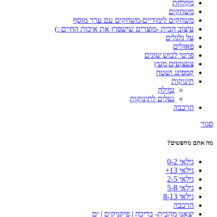
מקלחת
משחקים
משחקים לימודיים-משחקים עם ערך מוסף
עיצוב הבית -מוצרים שישפרו את איכות החיים :)
על גלגלים
פאזלים
פרטי לבוש שונים
צעצועים מעץ
קמפינג ושטח
תינוקות
גמילה
נעלים לתינוקות
הרכבה
סגור
מה אתם מחפשים?
גילאי 0-2
גילאי 13+
גילאי 2-5
גילאי 5-8
גילאי 8-13
הרכבה
יצאנו מהבית- בריכה | פיקניקים | ים