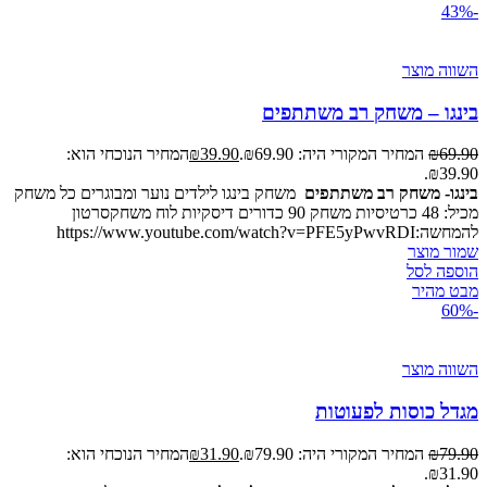
-43%
השווה מוצר
בינגו – משחק רב משתתפים
69.90
₪
המחיר המקורי היה: ₪69.90.
39.90
₪
המחיר הנוכחי הוא:
₪39.90.
בינגו- משחק רב משתתפים
משחק בינגו לילדים נוער ומבוגרים כל משחק
מכיל: 48 כרטיסיות משחק 90 כדורים דיסקיות לוח משחקסרטון
להמחשה:https://www.youtube.com/watch?v=PFE5yPwvRDI
שמור מוצר
הוספה לסל
מבט מהיר
-60%
השווה מוצר
מגדל כוסות לפעוטות
79.90
₪
המחיר המקורי היה: ₪79.90.
31.90
₪
המחיר הנוכחי הוא:
₪31.90.