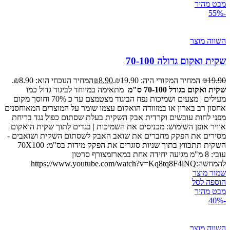
מבט מהיר
-55%
השווה מוצר
שקית ואקום גדולה 70-100
19.90
₪
המחיר המקורי היה: ₪19.90.
8.90
₪
המחיר הנוכחי הוא: ₪8.90.
שקית ואקום בגודל 70-100 ס"מ
מתאימה במיוחד לביגוד גדול כמו
מעילים | מצעים ושמיכות נפח הביגוד מצטמצם עד כ 70% וחוסך מקום
אחסון רב בארון או במזוודה הואקום עצמו שומר על המוצרים המאוחסנים
מפני לחות עובשים וקרדית אבק השקית בעלת שסתום כפול נגד בריחת
אוויר אופן השימוש: מכניסים את השמיכות | בגדים לתוך שקית הואקום
מסירים את הפקק מחברים את שואב האבק לשסתום השקית ושואבים -
השקית תתכווץ בתוך שניות סוגרים את הפקק מידות בס"מ: 70X100
עובי: 8 מ"מ מגיעה יחידה אחת במארזמצורף סרטון
להמחשה:https://www.youtube.com/watch?v=Kq8tq8F4lNQ
שמור מוצר
הוספה לסל
מבט מהיר
-40%
השווה מוצר