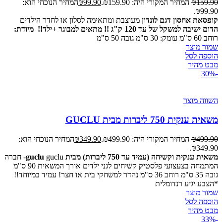
159.90
₪
המחיר המקורי היה: ₪159.90.
99.90
₪
המחיר הנוכחי הוא:
₪99.90.
קופסאת אחסון דגם לונדון
מעוצבת ומתאימה לסלון או לחדר הילדים
הדום ישיבה למשקל של עד 120 ק"ג !! מתאים למבוגר +ילד!!
מיודת:
רוחב 60 ס"מ עומק: 30 ס"מ גובה 50 ס"מ
שמור מוצר
הוספה לסל
מבט מהיר
-30%
השווה מוצר
משאית ענקית 750 ליברות מבית GUCLU
499.90
₪
המחיר המקורי היה: ₪499.90.
349.90
₪
המחיר הנוכחי הוא:
₪349.90.
משאית ענקית וקשיחה (עמיד עד 750 ליברות) מבית guclu
guclu- חברה
המתמחה בצעצועי פלסטיק קשיחים לגני ילדים אורך המשאית 90 ס"מ
גובה 35 ס"מ רוחב 36 ס"מ נהדר למשחקי בית או חצר! עמיד במיוחד!!
*הצבע יגיע רנדומלית
שמור מוצר
הוספה לסל
מבט מהיר
-33%