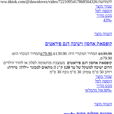
להמחשה:https://www.tiktok.com/@dawnlovex/video/7221095417868504326
שמור מוצר
הוספה לסל
מבט מהיר
-43%
השווה מוצר
קופסאת אחסון וישיבה דגם פיראטים
139.90
₪
המחיר המקורי היה: ₪139.90.
79.90
₪
המחיר הנוכחי הוא:
₪79.90.
קופסאת אחסון דגם פיראטים
מעוצבת ומתאימה לסלון או לחדר הילדים
הדום ישיבה למשקל של עד 120 ק"ג !! מתאים למבוגר +ילד!!
מיודת:
רוחב 50 ס"מ עומק: 30 ס"מ גובה 30 ס"מ
שמור מוצר
הוספה לסל
מבט מהיר
-30%
אזל מהמלאי
השווה מוצר
מכונית פדלים מבית guclu