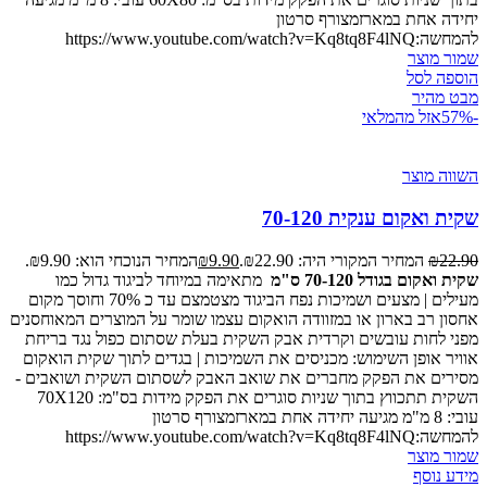
יחידה אחת במארזמצורף סרטון
להמחשה:https://www.youtube.com/watch?v=Kq8tq8F4lNQ
שמור מוצר
הוספה לסל
מבט מהיר
-57%
אזל מהמלאי
השווה מוצר
שקית ואקום ענקית 70-120
22.90
₪
המחיר המקורי היה: ₪22.90.
9.90
₪
המחיר הנוכחי הוא: ₪9.90.
שקית ואקום בגודל 70-120 ס"מ
מתאימה במיוחד לביגוד גדול כמו
מעילים | מצעים ושמיכות נפח הביגוד מצטמצם עד כ 70% וחוסך מקום
אחסון רב בארון או במזוודה הואקום עצמו שומר על המוצרים המאוחסנים
מפני לחות עובשים וקרדית אבק השקית בעלת שסתום כפול נגד בריחת
אוויר אופן השימוש: מכניסים את השמיכות | בגדים לתוך שקית הואקום
מסירים את הפקק מחברים את שואב האבק לשסתום השקית ושואבים -
השקית תתכווץ בתוך שניות סוגרים את הפקק מידות בס"מ: 70X120
עובי: 8 מ"מ מגיעה יחידה אחת במארזמצורף סרטון
להמחשה:https://www.youtube.com/watch?v=Kq8tq8F4lNQ
שמור מוצר
מידע נוסף