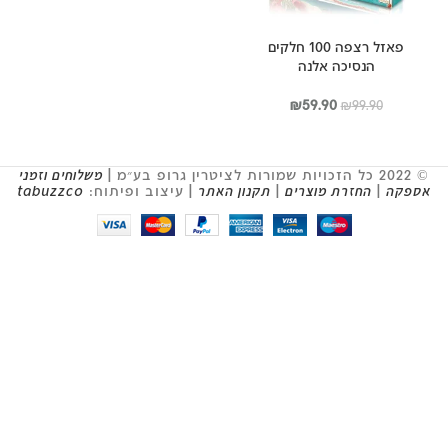
פאזל רצפה 100 חלקים
הנסיכה אלנה
המחיר
המחיר
₪
59.90
₪
99.90
המקורי
הנוכחי
היה:
הוא:
₪59.90.
₪99.90.
© 2022 כל הזכויות שמורות לציטרין גרופ בע״מ |
משלוחים וזמני
אספקה
|
החזרת מוצרים
|
תקנון האתר
| עיצוב ופיתוח:
tabuzzco