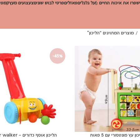
שפרו את איכות החיים :)
על גלגלים
פאזלים
פרטי לבוש שונים
צעצועים מעץ
קמפינ
מוצרים המתויגים “הליכון”
-45%
ון עץ מונטסורי עם 5 פאות
הליכון אוסף כדורים – poper walker