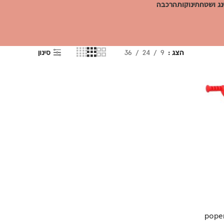
ג ושטח
תינוקות
הרכבה
הצג
9
24
36
סינון