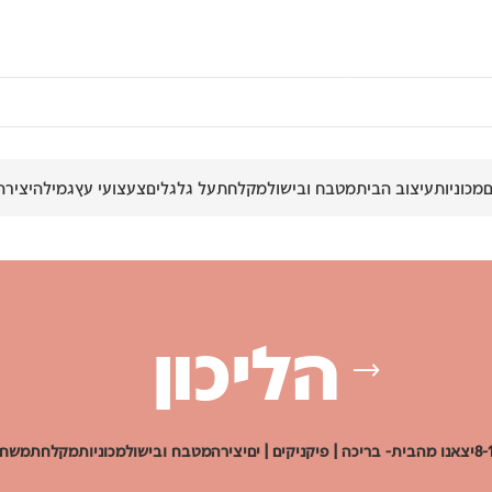
מכוניות
עיצוב הבית
מטבח ובישול
מקלחת
על גלגלים
צעצועי עץ
גמילה
יצירה
הליכון
יצאנו מהבית- בריכה | פיקניקים | ים
יצירה
מטבח ובישול
מכוניות
מקלחת
משחק