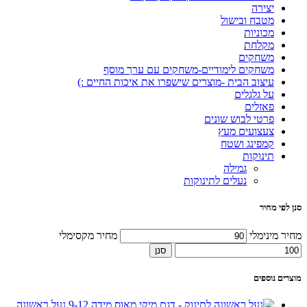
יצירה
מטבח ובישול
מכוניות
מקלחת
משחקים
משחקים לימודיים-משחקים עם ערך מוסף
עיצוב הבית -מוצרים שישפרו את איכות החיים :)
על גלגלים
פאזלים
פרטי לבוש שונים
צעצועים מעץ
קמפינג ושטח
תינוקות
גמילה
נעלים לתינוקות
סנן לפי מחיר
מחיר מינימלי
מחיר מקסימלי
סנן
מוצרים נוספים
נעל ראשונה