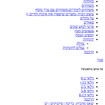
מקלחת
משחקים
משחקים לימודיים-משחקים עם ערך מוסף
עיצוב הבית -מוצרים שישפרו את איכות החיים :)
על גלגלים
פאזלים
פרטי לבוש שונים
צעצועים מעץ
קמפינג ושטח
תינוקות
גמילה
נעלים לתינוקות
הרכבה
סגור
מה אתם מחפשים?
גילאי 0-2
גילאי 13+
גילאי 2-5
גילאי 5-8
גילאי 8-13
הרכבה
יצאנו מהבית- בריכה | פיקניקים | ים