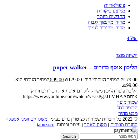
פופולאריות
ממוצע ביקורות
החדשים ביותר
מחיר: מהנמוך לגבוה
מחיר: מהגבוה לנמוך
-45%
השווה מוצר
הליכון אוסף כדורים – poper walker
179.00
₪
המחיר המקורי היה: ₪179.00.
99.00
₪
המחיר הנוכחי הוא:
₪99.00.
הליכון פופר הליכון משחק לילדים אוסף את הכדורים וזורק
אותםhttps://www.youtube.com/watch?v=asPg7JTMHAA
שמור מוצר
הוספה לסל
מבט מהיר
© 2022 כל הזכויות שמורות לציטרין גרופ בע״מ |
משלוחים וזמני אספקה
|
החזרת מוצרים
|
תקנון האתר
| עיצוב ופיתוח:
tabuzzco
Search