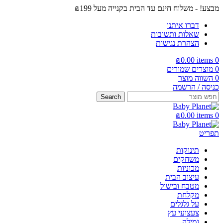
מבצע! - משלוח חינם עד הבית בקנייה מעל ₪199
דברו איתנו
שאלות ותשובות
הצהרת נגישות
₪
0.00
items
0
0
מוצרים שמורים
0
השווה מוצר
כניסה / הרשמה
Search
₪
0.00
items
0
תפריט
תינוקות
משחקים
מכוניות
עיצוב הבית
מטבח ובישול
מקלחת
על גלגלים
צעצועי עץ
גמילה