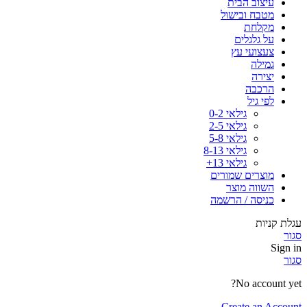
עיצוב הבית
מטבח ובישול
מקלחת
על גלגלים
צעצועי עץ
גמילה
יצירה
הרכבה
לפי גיל
גילאי 0-2
גילאי 2-5
גילאי 5-8
גילאי 8-13
גילאי 13+
מוצרים שמורים
השווה מוצר
כניסה / הרשמה
עגלת קניות
סגור
Sign in
סגור
No account yet?
Create an Account