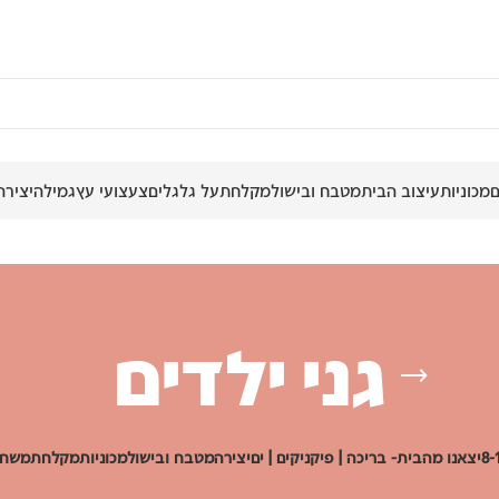
מכוניות
עיצוב הבית
מטבח ובישול
מקלחת
על גלגלים
צעצועי עץ
גמילה
יצירה
גני ילדים
יצאנו מהבית- בריכה | פיקניקים | ים
יצירה
מטבח ובישול
מכוניות
מקלחת
משחק