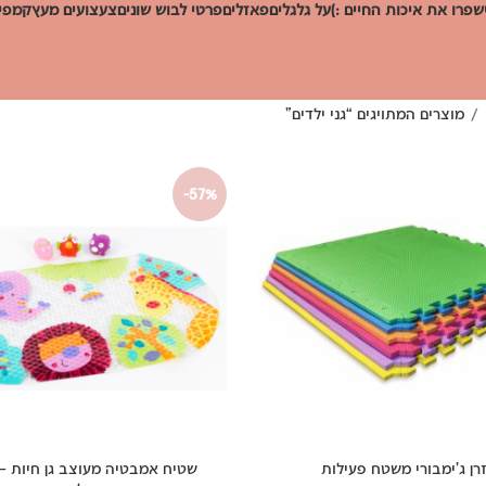
שפרו את איכות החיים :)
על גלגלים
פאזלים
פרטי לבוש שונים
צעצועים מעץ
קמפינ
מוצרים המתויגים “גני ילדים”
-57%
רן ג’ימבורי משטח פעילות