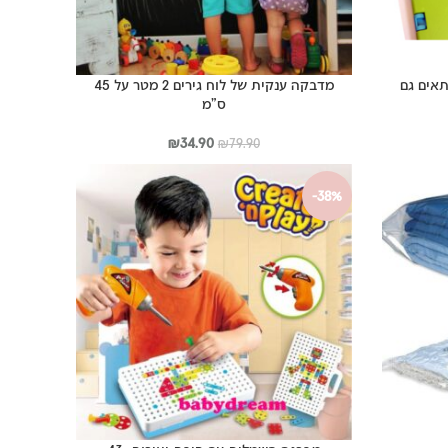
אים גם
מדבקה ענקית של לוח גירים 2 מטר על 45
ס”מ
ר
המחיר
המחיר
₪
34.90
₪
79.90
י
המקורי
הנוכחי
היה:
הוא:
-38%
₪34.90.
₪79.90.
₪34