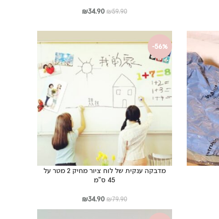
המחיר
המחיר
₪
34.90
₪
59.90
ר
המקורי
הנוכחי
י
היה:
הוא:
₪34.90.
₪59.90.
-56%
₪29
מדבקה ענקית של לוח ציור מחיק 2 מטר על
45 ס”מ
ר
י
המחיר
המחיר
₪
34.90
₪
79.90
המקורי
הנוכחי
₪
היה:
הוא: