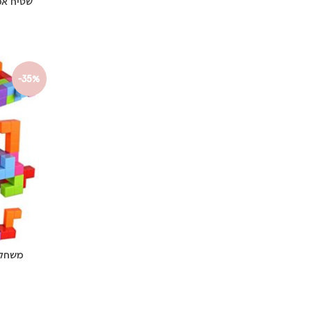
-35%
משחק 