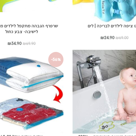
 ציפה לילדים לבריכה | לים
שרפרף הגבהה מתקפל לילדים מת
לישיבה- צבע כחול
המחיר
המחיר
₪
24.90
₪
69.00
המקורי
הנוכחי
המחיר
המחי
₪
34.90
₪
69.90
היה:
הוא:
המקורי
הנוכח
₪69.00.
₪24.90.
היה:
הוא:
-56%
.90.
₪69.90.