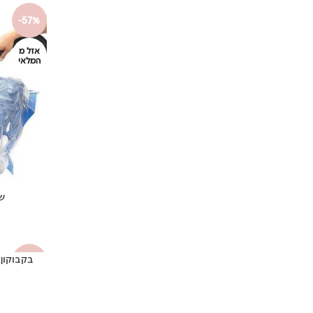
-57%
אזל מ
המלאי
שק
-57%