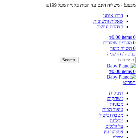
מבצע! - משלוח חינם עד הבית בקנייה מעל ₪199
דברו איתנו
שאלות ותשובות
הצהרת נגישות
₪
0.00
items
0
0
מוצרים שמורים
0
השווה מוצר
כניסה / הרשמה
Search
₪
0.00
items
0
תפריט
תינוקות
משחקים
מכוניות
עיצוב הבית
מטבח ובישול
מקלחת
על גלגלים
צעצועי עץ
גמילה