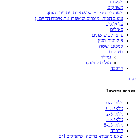
מקלחת
משחקים
משחקים לימודיים-משחקים עם ערך מוסף
עיצוב הבית -מוצרים שישפרו את איכות החיים :)
על גלגלים
פאזלים
פרטי לבוש שונים
צעצועים מעץ
קמפינג ושטח
תינוקות
גמילה
נעלים לתינוקות
הרכבה
סגור
מה אתם מחפשים?
גילאי 0-2
גילאי 13+
גילאי 2-5
גילאי 5-8
גילאי 8-13
הרכבה
יצאנו מהבית- בריכה | פיקניקים | ים