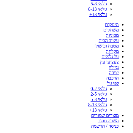
גילאי 5-8
גילאי 8-13
גילאי 13+
תינוקות
משחקים
מכוניות
עיצוב הבית
מטבח ובישול
מקלחת
על גלגלים
צעצועי עץ
גמילה
יצירה
הרכבה
לפי גיל
גילאי 0-2
גילאי 2-5
גילאי 5-8
גילאי 8-13
גילאי 13+
מוצרים שמורים
השווה מוצר
כניסה / הרשמה