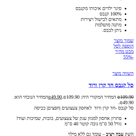
סינר ילדים איכותי מקנבס
100% קנבס
מתאים לבישול ויצירות
מתנה מושלמת
ניתן לכבס.
שמור מוצר
הוספה לסל
מבט מהיר
-55%
השווה מוצר
סל קנבס חד קרן ורוד
109.90
₪
המחיר המקורי היה: ₪109.90.
49.90
₪
המחיר הנוכחי הוא:
₪49.90.
סל קנבס -חד קרן ורוד לאחסון צעצועים |חפצים| כביסה
פתרון אחסון למגוון ענק של צעצועים, בובות, שמיכות ועוד!
גודל 50 ס"מ גובה קוטר 40 ס"מ
השק
עבה ויציב
– עומד גם ללא מילוי