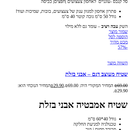
סל קנבס -עוגניים לאחסון צעצועים |חפצים| כביסה
פתרון אחסון למגוון ענק של צעצועים, בובות, שמיכות ועוד!
גודל 50 ס"מ גובה קוטר 40 ס"מ
השק
עבה ויציב
– עומד גם ללא מילוי
שמור מוצר
הוספה לסל
מבט מהיר
-57%
השווה מוצר
שטיח מעוצב דגם – אבני בזלת
69.00
₪
המחיר המקורי היה: ₪69.00.
29.90
₪
המחיר הנוכחי הוא:
₪29.90.
שטיח אמבטיה אבני בזלת
גודל 40*60 ס”מ
טכנולגיה למניעת החלקה
מבודד מחום | קור