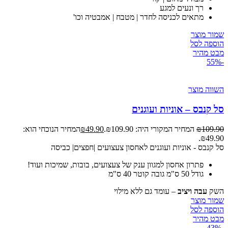
רך ונעים למגע
מתאים לכניסה לחדר | מטבח | אמבטיה וכו'
שמור מוצר
הוספה לסל
מבט מהיר
-55%
השווה מוצר
סל קנבס – אוניות ועוגנים
109.90
₪
המחיר המקורי היה: ₪109.90.
49.90
₪
המחיר הנוכחי הוא:
₪49.90.
סל קנבס - אוניות ועוגנים לאחסון צעצועים |חפצים| כביסה
פתרון אחסון למגוון ענק של צעצועים, בובות, שמיכות ועוד!
גודל 50 ס"מ גובה קוטר 40 ס"מ
השק
עבה ויציב
– עומד גם ללא מילוי
שמור מוצר
הוספה לסל
מבט מהיר
-43%