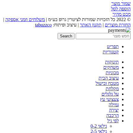
שמור מוצר
הוספה לסל
מבט מהיר
© 2022 כל הזכויות שמורות לציטרין גרופ בע״מ |
משלוחים וזמני אספקה
|
החזרת מוצרים
|
תקנון האתר
| עיצוב ופיתוח:
tabuzzco
Search
תפריט
קטגוריות
תינוקות
משחקים
מכוניות
עיצוב הבית
מטבח ובישול
מקלחת
על גלגלים
צעצועי עץ
גמילה
יצירה
הרכבה
לפי גיל
גילאי 0-2
גילאי 2-5