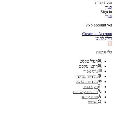
עגלת קניות
סגור
Sign in
סגור
No account yet?
Create an Account
דילוג לתוכן
פתח
סרגל
נגישות
כלי נגישות
הגדל טקסט
הקטן טקסט
גווני אפור
ניגודיות גבוהה
ניגודיות הפוכה
רקע בהיר
הדגשת קישורים
פונט קריא
איפוס