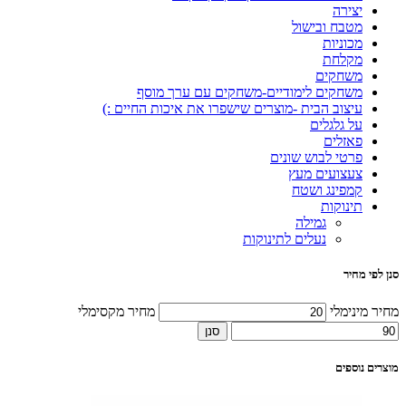
יצירה
מטבח ובישול
מכוניות
מקלחת
משחקים
משחקים לימודיים-משחקים עם ערך מוסף
עיצוב הבית -מוצרים שישפרו את איכות החיים :)
על גלגלים
פאזלים
פרטי לבוש שונים
צעצועים מעץ
קמפינג ושטח
תינוקות
גמילה
נעלים לתינוקות
סנן לפי מחיר
מחיר מינימלי
מחיר מקסימלי
סנן
מוצרים נוספים