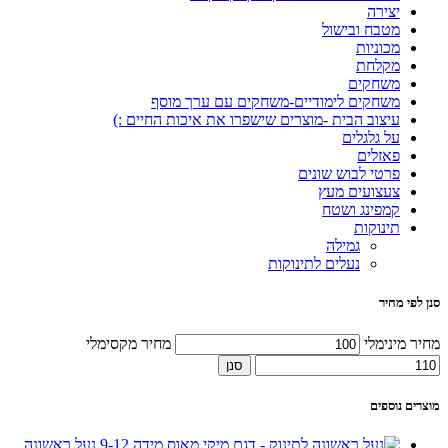
יצירה
מטבח ובישול
מכוניות
מקלחת
משחקים
משחקים לימודיים-משחקים עם ערך מוסף
עיצוב הבית -מוצרים שישפרו את איכות החיים :)
על גלגלים
פאזלים
פרטי לבוש שונים
צעצועים מעץ
קמפינג ושטח
תינוקות
גמילה
נעלים לתינוקות
סנן לפי מחיר
מחיר מינימלי
מחיר מקסימלי
סנן
מוצרים נוספים
נעל ראשונה