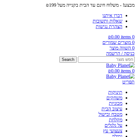
מבצע! - משלוח חינם עד הבית בקנייה מעל ₪199
דברו איתנו
שאלות ותשובות
הצהרת נגישות
₪
0.00
items
0
0
מוצרים שמורים
0
השווה מוצר
כניסה / הרשמה
Search
₪
0.00
items
0
תפריט
תינוקות
משחקים
מכוניות
עיצוב הבית
מטבח ובישול
מקלחת
על גלגלים
צעצועי עץ
גמילה