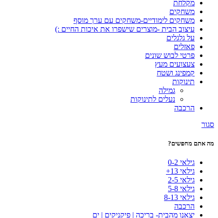
מקלחת
משחקים
משחקים לימודיים-משחקים עם ערך מוסף
עיצוב הבית -מוצרים שישפרו את איכות החיים :)
על גלגלים
פאזלים
פרטי לבוש שונים
צעצועים מעץ
קמפינג ושטח
תינוקות
גמילה
נעלים לתינוקות
הרכבה
סגור
מה אתם מחפשים?
גילאי 0-2
גילאי 13+
גילאי 2-5
גילאי 5-8
גילאי 8-13
הרכבה
יצאנו מהבית- בריכה | פיקניקים | ים