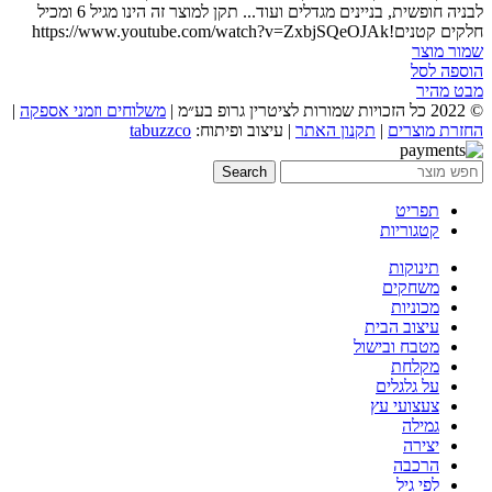
לבניה חופשית, בניינים מגדלים ועוד... תקן למוצר זה הינו מגיל 6 ומכיל
חלקים קטנים!https://www.youtube.com/watch?v=ZxbjSQeOJAk
שמור מוצר
הוספה לסל
מבט מהיר
© 2022 כל הזכויות שמורות לציטרין גרופ בע״מ |
משלוחים וזמני אספקה
|
החזרת מוצרים
|
תקנון האתר
| עיצוב ופיתוח:
tabuzzco
Search
תפריט
קטגוריות
תינוקות
משחקים
מכוניות
עיצוב הבית
מטבח ובישול
מקלחת
על גלגלים
צעצועי עץ
גמילה
יצירה
הרכבה
לפי גיל