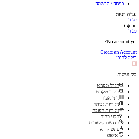
כניסה / הרשמה
עגלת קניות
סגור
Sign in
סגור
No account yet?
Create an Account
דילוג לתוכן
פתח
סרגל
נגישות
כלי נגישות
הגדל טקסט
הקטן טקסט
גווני אפור
ניגודיות גבוהה
ניגודיות הפוכה
רקע בהיר
הדגשת קישורים
פונט קריא
איפוס