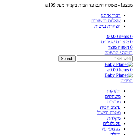
מבצע! - משלוח חינם עד הבית בקנייה מעל ₪199
דברו איתנו
שאלות ותשובות
הצהרת נגישות
₪
0.00
items
0
0
מוצרים שמורים
0
השווה מוצר
כניסה / הרשמה
Search
₪
0.00
items
0
תפריט
תינוקות
משחקים
מכוניות
עיצוב הבית
מטבח ובישול
מקלחת
על גלגלים
צעצועי עץ
גמילה