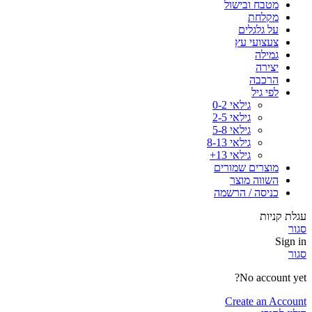
מטבח ובישול
מקלחת
על גלגלים
צעצועי עץ
גמילה
יצירה
הרכבה
לפי גיל
גילאי 0-2
גילאי 2-5
גילאי 5-8
גילאי 8-13
גילאי 13+
מוצרים שמורים
השווה מוצר
כניסה / הרשמה
עגלת קניות
סגור
Sign in
סגור
No account yet?
Create an Account