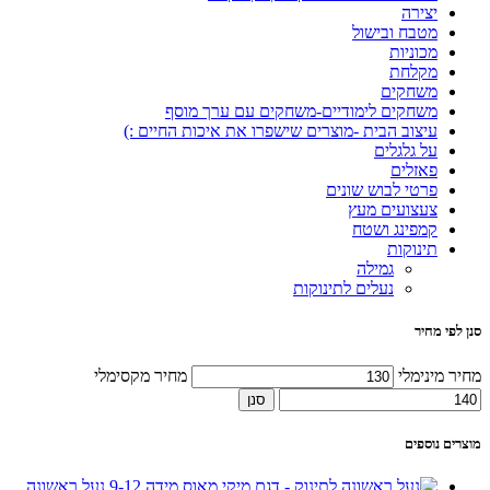
יצירה
מטבח ובישול
מכוניות
מקלחת
משחקים
משחקים לימודיים-משחקים עם ערך מוסף
עיצוב הבית -מוצרים שישפרו את איכות החיים :)
על גלגלים
פאזלים
פרטי לבוש שונים
צעצועים מעץ
קמפינג ושטח
תינוקות
גמילה
נעלים לתינוקות
סנן לפי מחיר
מחיר מינימלי
מחיר מקסימלי
סנן
מוצרים נוספים
נעל ראשונה