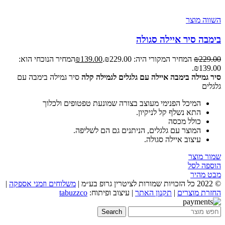
השווה מוצר
בימבה סיר איילה סגולה
229.00
₪
המחיר המקורי היה: ₪229.00.
139.00
₪
המחיר הנוכחי הוא:
₪139.00.
סיר גמילה בימבה איילה עם גלגלים לגמילה קלה
סיר גמילה בימבה עם
גלגלים
המיכל הפנימי מעוצב בצורה שמונעת טפטופים ולכלוך
התא נשלף קל לניקיון.
כולל מכסה
המוצר עם גלגלים, הניתנים גם הם לשליפה.
עיצוב איילה סגולה.
שמור מוצר
הוספה לסל
מבט מהיר
© 2022 כל הזכויות שמורות לציטרין גרופ בע״מ |
משלוחים וזמני אספקה
|
החזרת מוצרים
|
תקנון האתר
| עיצוב ופיתוח:
tabuzzco
Search