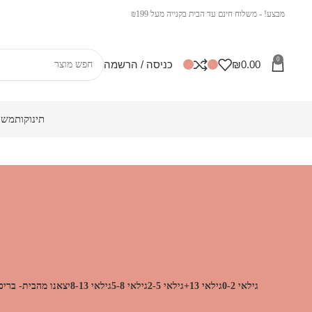
מבצע! - משלוח חינם עד הבית בקנייה מעל ₪199
0
0.00
₪
כניסה / הרשמה
תינוקות
משח
גילאי 0-2
גילאי 13+
גילאי 2-5
גילאי 5-8
גילאי 8-13
יצאנו מהבית- בריכה