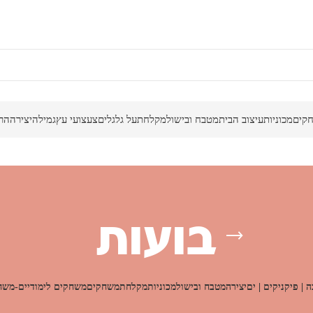
קים
מכוניות
עיצוב הבית
מטבח ובישול
מקלחת
על גלגלים
צעצועי עץ
גמילה
יצירה
הר
בועות
 | פיקניקים | ים
יצירה
מטבח ובישול
מכוניות
מקלחת
משחקים
משחקים לימודיים-משח