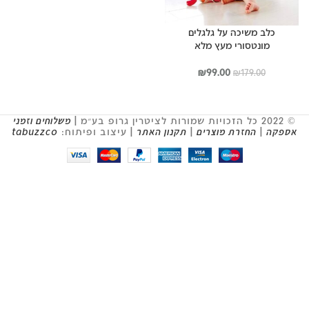
כלב משיכה על גלגלים
מונטסורי מעץ מלא
המחיר
המחיר
₪
99.00
₪
179.00
המקורי
הנוכחי
היה:
הוא:
₪99.00.
₪179.00.
© 2022 כל הזכויות שמורות לציטרין גרופ בע״מ |
משלוחים וזמני
אספקה
|
החזרת מוצרים
|
תקנון האתר
| עיצוב ופיתוח:
tabuzzco