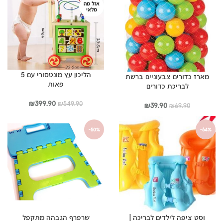
אזל מה
מלאי
הליכון עץ מונטסורי עם 5
מארז כדורים צבעוניים ברשת
פאות
לבריכת כדורים
המחיר
המחיר
₪
399.90
₪
549.90
המחיר
המחיר
₪
39.90
₪
69.90
המקורי
הנוכחי
המקורי
הנוכחי
היה:
הוא:
היה:
הוא:
-50%
-64%
₪399.90.
₪549.90.
₪39.90.
₪69.90.
וסט ציפה לילדים לבריכה |
שרפרף הגבהה מתקפל