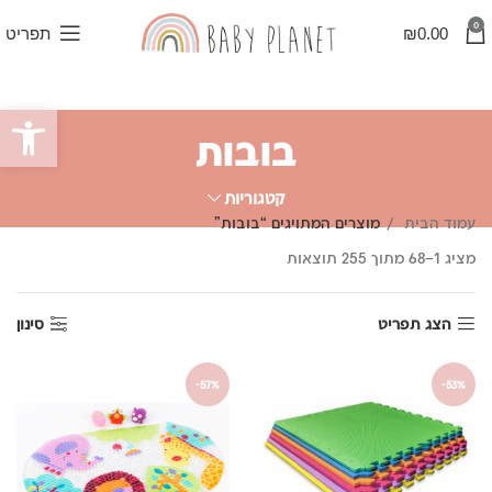
0
0.00
₪
תפריט
פתח סרגל
בובות
קטגוריות
עמוד הבית
מוצרים המתויגים “בובות”
ממוין
מציג 1–68 מתוך 255 תוצאות
לפי
פופולריות
הצג תפריט
סינון
-57%
-53%