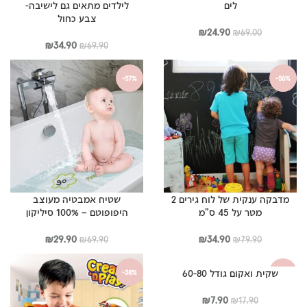
לים
לילדים מתאים גם לישיבה-
צבע כחול
המחיר
המחיר
₪
24.90
₪
69.00
המקורי
הנוכחי
המחיר
המחיר
₪
34.90
₪
69.90
היה:
הוא:
המקורי
הנוכחי
₪69.00.
₪24.90.
היה:
הוא:
-57%
-56%
₪34.90.
₪69.90.
מדבקה ענקית של לוח גירים 2
שטיח אמבטיה מעוצב
מטר על 45 ס”מ
היפופוטם – 100% סיליקון
המחיר
המחיר
המחיר
המחיר
₪
29.90
₪
34.90
₪
69.90
₪
79.90
המקורי
הנוכחי
המקורי
הנוכחי
היה:
הוא:
היה:
הוא:
שקית ואקום גודל 60-80
-38%
-56%
₪29.90.
₪69.90.
₪34.90.
₪79.90.
המחיר
המחיר
₪
7.90
₪
17.90