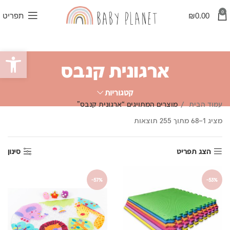
0
0.00
₪
תפריט
פתח סרגל
ארגונית קנבס
קטגוריות
עמוד הבית
מוצרים המתויגים “ארגונית קנבס”
ממוין
מציג 1–68 מתוך 255 תוצאות
לפי
פופולריות
הצג תפריט
סינון
-57%
-53%