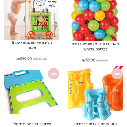
אזל מה
מלאי
הליכון עץ מונטסורי עם 5
מארז כדורים צבעוניים ברשת
פאות
לבריכת כדורים
המחיר
המחיר
₪
399.90
₪
549.90
המחיר
המחיר
₪
39.90
₪
69.90
המקורי
הנוכחי
המקורי
הנוכחי
היה:
הוא:
היה:
הוא:
-50%
-64%
₪399.90.
₪549.90.
₪39.90.
₪69.90.
וסט ציפה לילדים לבריכה |
שרפרף הגבהה מתקפל