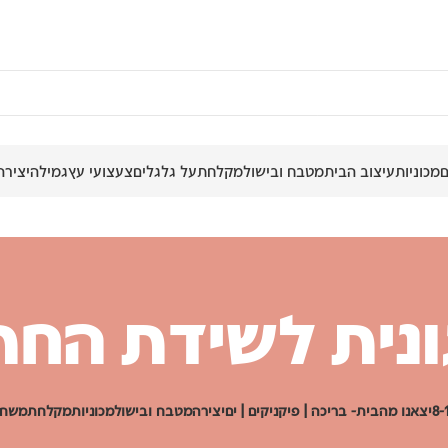
מכוניות
עיצוב הבית
מטבח ובישול
מקלחת
על גלגלים
צעצועי עץ
גמילה
יצירה
נית לשידת הח
יצאנו מהבית- בריכה | פיקניקים | ים
יצירה
מטבח ובישול
מכוניות
מקלחת
משחק