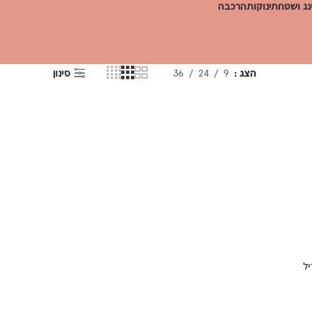
ג ושטח
תינוקות
הרכבה
הצג
9
24
36
סינון
ל
ר
חי