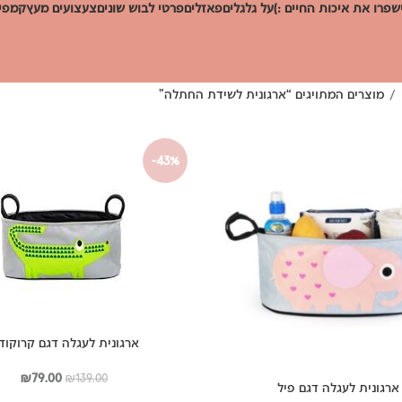
שפרו את איכות החיים :)
על גלגלים
פאזלים
פרטי לבוש שונים
צעצועים מעץ
קמפינ
מוצרים המתויגים “ארגונית לשידת החתלה”
-43%
ארגונית לעגלה דגם קרוקודי
המחיר
המחי
₪
79.00
₪
139.00
ארגונית לעגלה דגם פיל
המקורי
הנוכ