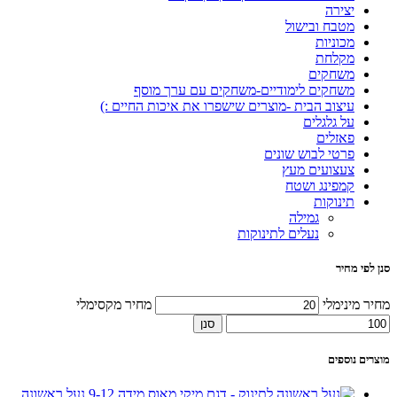
יצירה
מטבח ובישול
מכוניות
מקלחת
משחקים
משחקים לימודיים-משחקים עם ערך מוסף
עיצוב הבית -מוצרים שישפרו את איכות החיים :)
על גלגלים
פאזלים
פרטי לבוש שונים
צעצועים מעץ
קמפינג ושטח
תינוקות
גמילה
נעלים לתינוקות
סנן לפי מחיר
מחיר מינימלי
מחיר מקסימלי
סנן
מוצרים נוספים
נעל ראשונה