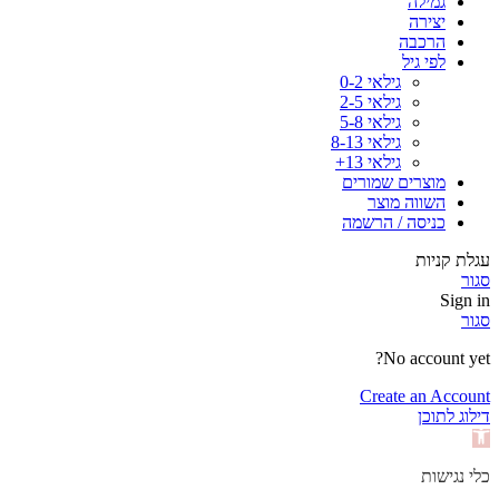
גמילה
יצירה
הרכבה
לפי גיל
גילאי 0-2
גילאי 2-5
גילאי 5-8
גילאי 8-13
גילאי 13+
מוצרים שמורים
השווה מוצר
כניסה / הרשמה
עגלת קניות
סגור
Sign in
סגור
No account yet?
Create an Account
דילוג לתוכן
פתח
סרגל
נגישות
כלי נגישות