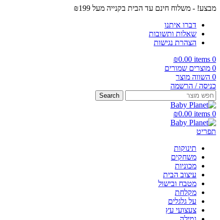
מבצע! - משלוח חינם עד הבית בקנייה מעל ₪199
דברו איתנו
שאלות ותשובות
הצהרת נגישות
₪
0.00
items
0
0
מוצרים שמורים
0
השווה מוצר
כניסה / הרשמה
Search
₪
0.00
items
0
תפריט
תינוקות
משחקים
מכוניות
עיצוב הבית
מטבח ובישול
מקלחת
על גלגלים
צעצועי עץ
גמילה