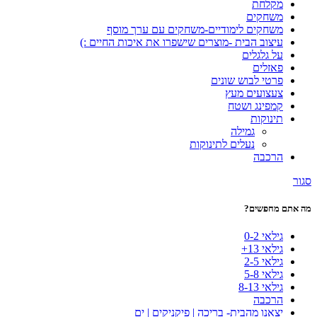
מקלחת
משחקים
משחקים לימודיים-משחקים עם ערך מוסף
עיצוב הבית -מוצרים שישפרו את איכות החיים :)
על גלגלים
פאזלים
פרטי לבוש שונים
צעצועים מעץ
קמפינג ושטח
תינוקות
גמילה
נעלים לתינוקות
הרכבה
סגור
מה אתם מחפשים?
גילאי 0-2
גילאי 13+
גילאי 2-5
גילאי 5-8
גילאי 8-13
הרכבה
יצאנו מהבית- בריכה | פיקניקים | ים