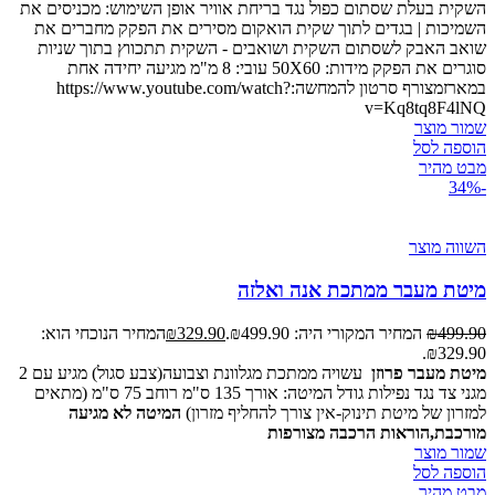
השקית בעלת שסתום כפול נגד בריחת אוויר אופן השימוש: מכניסים את
השמיכות | בגדים לתוך שקית הואקום מסירים את הפקק מחברים את
שואב האבק לשסתום השקית ושואבים - השקית תתכווץ בתוך שניות
סוגרים את הפקק מידות: 50X60 עובי: 8 מ"מ מגיעה יחידה אחת
במארזמצורף סרטון להמחשה:https://www.youtube.com/watch?
v=Kq8tq8F4lNQ
שמור מוצר
הוספה לסל
מבט מהיר
-34%
השווה מוצר
מיטת מעבר ממתכת אנה ואלזה
499.90
₪
המחיר המקורי היה: ₪499.90.
329.90
₪
המחיר הנוכחי הוא:
₪329.90.
מיטת מעבר פרוזן
עשויה ממתכת מגלוונת וצבועה(צבע סגול) מגיע עם 2
מגני צד נגד נפילות גודל המיטה: אורך 135 ס"מ רוחב 75 ס"מ (מתאים
למזרון של מיטת תינוק-אין צורך להחליף מזרון)
המיטה לא מגיעה
מורכבת,הוראות הרכבה מצורפות
שמור מוצר
הוספה לסל
מבט מהיר