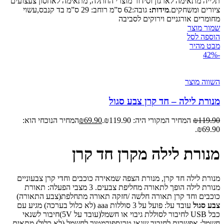
תלייה מתאימה לארגון וסידור מוצרי החתלה, מתאימה לאחסון צעצועים
ציורים ומשחקים.
מידות:
גובה:62 ס”מ רוחב: 29 ס”מ בד קנבס,עשוי
מחומרים אורגניים וירוקים לסביבה
שמור מוצר
הוספה לסל
מבט מהיר
-42%
השווה מוצר
מנורת לילה – חד קרן צבע סגול
119.90
₪
המחיר המקורי היה: ₪119.90.
69.90
₪
המחיר הנוכחי הוא:
₪69.90.
מנורת לילה מקרן חד קרן
מנורת לילה חד קרן, מנורת הצפה שמאירה כוכבים וחדי קרן צבעוניים
מנורת לילה הופך לתאורה מחליפת צבעים. 3 מצבי הפעלה: תאורת
כוכבים וחד קרן תאורה חלשה /חזקה תאורה מתחלפת(צבע התאורה)
צבע סגול
עובד על: פועל על 3 סוללות aaa (לא כלול בערכה) מגיע עם
כבל USB לחיבור לסוללת גיבוי או חשמל(עובד על 5V) ​חיבור לשנאי
חשמל: אפשרות לחיבור שנאי טרנספורמטור לחשמל (לא כלול) מתאים