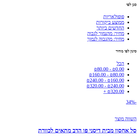
סנן לפי
פופולאריות
ממוצע ביקורות
החדשים ביותר
מחיר: מהנמוך לגבוה
מחיר: מהגבוה לנמוך
סינון לפי מחיר
הכל
₪
80.00
-
₪
0.00
₪
160.00
-
₪
80.00
₪
240.00
-
₪
160.00
₪
320.00
-
₪
240.00
+
₪
320.00
-34%
השווה מוצר
סל אחסון מבית דיסני פו הדב מתאים לכוורת