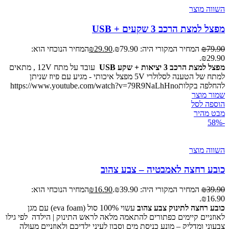
השווה מוצר
מפצל למצת הרכב 3 שקעים + USB
79.90
₪
המחיר המקורי היה: ₪79.90.
29.90
₪
המחיר הנוכחי הוא:
₪29.90.
מפצל למצת הרכב 3 יציאות + שקע USB
עובד על מתח 12V , מתאים
למתח של הטענה לסלולרי 5V מפצל איכותי - מגיע עם פיוז שניתן
להחלפה בקלותhttps://www.youtube.com/watch?v=79R9NaLhHno
שמור מוצר
הוספה לסל
מבט מהיר
-58%
השווה מוצר
כובע רחצה לאמבטיה – צבע צהוב
39.90
₪
המחיר המקורי היה: ₪39.90.
16.90
₪
המחיר הנוכחי הוא:
₪16.90.
כובע רחצה לתינוק צבע צהוב
עשוי 100% סול (eva foam) עם מגן
לאוזניים קיימים כפתורים להתאמה מלאה לראש התינוק | הילדה לפי גילו
צבעוני ומדליק – מונע כניסת מים וסבון לעיני ילדיכם ולאוזניים מעולה