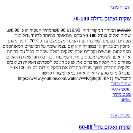
השווה מוצר
שקית ואקום גדולה 70-100
19.90
₪
המחיר המקורי היה: ₪19.90.
8.90
₪
המחיר הנוכחי הוא: ₪8.90.
שקית ואקום בגודל 70-100 ס"מ
מתאימה במיוחד לביגוד גדול כמו
מעילים | מצעים ושמיכות נפח הביגוד מצטמצם עד כ 70% וחוסך מקום
אחסון רב בארון או במזוודה הואקום עצמו שומר על המוצרים המאוחסנים
מפני לחות עובשים וקרדית אבק השקית בעלת שסתום כפול נגד בריחת
אוויר אופן השימוש: מכניסים את השמיכות | בגדים לתוך שקית הואקום
מסירים את הפקק מחברים את שואב האבק לשסתום השקית ושואבים -
השקית תתכווץ בתוך שניות סוגרים את הפקק מידות בס"מ: 70X100
עובי: 8 מ"מ מגיעה יחידה אחת במארזמצורף סרטון
להמחשה:https://www.youtube.com/watch?v=Kq8tq8F4lNQ
שמור מוצר
הוספה לסל
מבט מהיר
-56%
השווה מוצר
שקית ואקום גודל 60-80