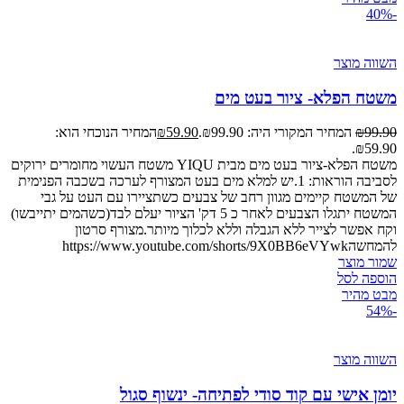
-40%
השווה מוצר
משטח הפלא- ציור בעט מים
99.90
₪
המחיר המקורי היה: ₪99.90.
59.90
₪
המחיר הנוכחי הוא:
₪59.90.
משטח הפלא-ציור בעט מים מבית YIQU משטח העשוי מחומרים ירוקים
לסביבה הוראות: 1.יש למלא מים בעט המצורף לערכה בשכבה הפנימית
של המשטח קיימים מגוון רחב של צבעים כשתציירו עם העט על גבי
המשטח יתגלו הצבעים לאחר כ 5 דק' הציור יעלם לבד(כשהמים יתייבשו)
וקח אפשר לצייר ללא הגבלה וללא לכלוך מיותר.מצורף סרטון
להמחשהhttps://www.youtube.com/shorts/9X0BB6eVYwk
שמור מוצר
הוספה לסל
מבט מהיר
-54%
השווה מוצר
יומן אישי עם קוד סודי לפתיחה- ינשוף סגול