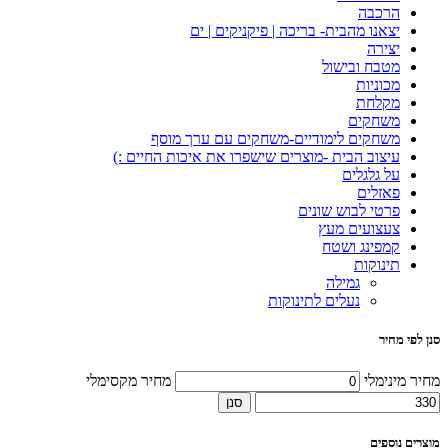
הרכבה
יצאנו מהבית- בריכה | פיקניקים | ים
יצירה
מטבח ובישול
מכוניות
מקלחת
משחקים
משחקים לימודיים-משחקים עם ערך מוסף
עיצוב הבית -מוצרים שישפרו את איכות החיים :)
על גלגלים
פאזלים
פרטי לבוש שונים
צעצועים מעץ
קמפינג ושטח
תינוקות
גמילה
נעלים לתינוקות
סנן לפי מחיר
מחיר מינימלי
מחיר מקסימלי
סנן
מוצרים נוספים