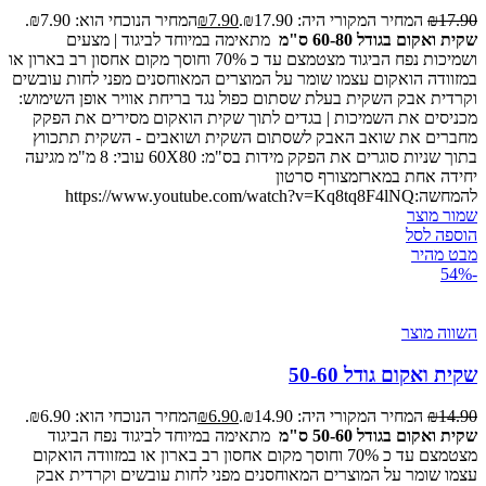
17.90
₪
המחיר המקורי היה: ₪17.90.
7.90
₪
המחיר הנוכחי הוא: ₪7.90.
שקית ואקום בגודל 60-80 ס"מ
מתאימה במיוחד לביגוד | מצעים
ושמיכות נפח הביגוד מצטמצם עד כ 70% וחוסך מקום אחסון רב בארון או
במזוודה הואקום עצמו שומר על המוצרים המאוחסנים מפני לחות עובשים
וקרדית אבק השקית בעלת שסתום כפול נגד בריחת אוויר אופן השימוש:
מכניסים את השמיכות | בגדים לתוך שקית הואקום מסירים את הפקק
מחברים את שואב האבק לשסתום השקית ושואבים - השקית תתכווץ
בתוך שניות סוגרים את הפקק מידות בס"מ: 60X80 עובי: 8 מ"מ מגיעה
יחידה אחת במארזמצורף סרטון
להמחשה:https://www.youtube.com/watch?v=Kq8tq8F4lNQ
שמור מוצר
הוספה לסל
מבט מהיר
-54%
השווה מוצר
שקית ואקום גודל 50-60
14.90
₪
המחיר המקורי היה: ₪14.90.
6.90
₪
המחיר הנוכחי הוא: ₪6.90.
שקית ואקום בגודל 50-60 ס"מ
מתאימה במיוחד לביגוד נפח הביגוד
מצטמצם עד כ 70% וחוסך מקום אחסון רב בארון או במזוודה הואקום
עצמו שומר על המוצרים המאוחסנים מפני לחות עובשים וקרדית אבק