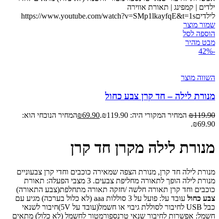
ילדים | קמפינג | תאורת אווירה
לילדיםhttps://www.youtube.com/watch?v=SMp1lkayfqE&t=1s
שמור מוצר
הוספה לסל
מבט מהיר
-42%
השווה מוצר
מנורת לילה – חד קרן צבע כחול
119.90
₪
המחיר המקורי היה: ₪119.90.
69.90
₪
המחיר הנוכחי הוא:
₪69.90.
מנורת לילה מקרן חד קרן
מנורת לילה חד קרן, מנורת הצפה שמאירה כוכבים וחדי קרן צבעוניים
מנורת לילה הופך לתאורה מחליפת צבעים. 3 מצבי הפעלה: תאורת
כוכבים וחד קרן תאורה חלשה /חזקה תאורה מתחלפת(צבע התאורה)
צבע כחול
עובד על: פועל על 3 סוללות aaa (לא כלול בערכה) מגיע עם
כבל USB לחיבור לסוללת גיבוי או חשמל(עובד על 5V) ​חיבור לשנאי
חשמל: אפשרות לחיבור שנאי טרנספורמטור לחשמל (לא כלול) מתאים