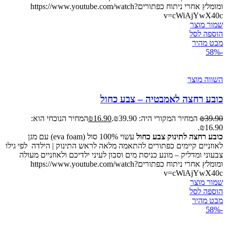
ומומלץ אחרי ניתוח כפתוריםhttps://www.youtube.com/watch?
v=cWiAjYwX40c
שמור מוצר
הוספה לסל
מבט מהיר
-58%
השווה מוצר
כובע רחצה לאמבטיה – צבע כחול
39.90
₪
המחיר המקורי היה: ₪39.90.
16.90
₪
המחיר הנוכחי הוא:
₪16.90.
כובע רחצה לתינוק צבע כחול
עשוי 100% סול (eva foam) עם מגן
לאוזניים קיימים כפתורים להתאמה מלאה לראש התינוק | הילדה לפי גילו
צבעוני ומדליק – מונע כניסת מים וסבון לעיני ילדיכם ולאוזניים מעולה
ומומלץ אחרי ניתוח כפתוריםhttps://www.youtube.com/watch?
v=cWiAjYwX40c
שמור מוצר
הוספה לסל
מבט מהיר
-58%