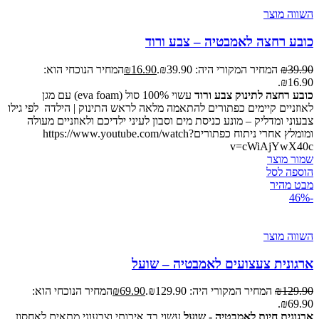
השווה מוצר
כובע רחצה לאמבטיה – צבע ורוד
39.90
₪
המחיר המקורי היה: ₪39.90.
16.90
₪
המחיר הנוכחי הוא:
₪16.90.
כובע רחצה לתינוק צבע ורוד
עשוי 100% סול (eva foam) עם מגן
לאוזניים קיימים כפתורים להתאמה מלאה לראש התינוק | הילדה לפי גילו
צבעוני ומדליק – מונע כניסת מים וסבון לעיני ילדיכם ולאוזניים מעולה
ומומלץ אחרי ניתוח כפתוריםhttps://www.youtube.com/watch?
v=cWiAjYwX40c
שמור מוצר
הוספה לסל
מבט מהיר
-46%
השווה מוצר
ארגונית צעצועים לאמבטיה – שועל
129.90
₪
המחיר המקורי היה: ₪129.90.
69.90
₪
המחיר הנוכחי הוא:
₪69.90.
ארגונית חיות לאמבטיה - שועל
עשוי בד איכותי וצבעוני מתאים לאחסון