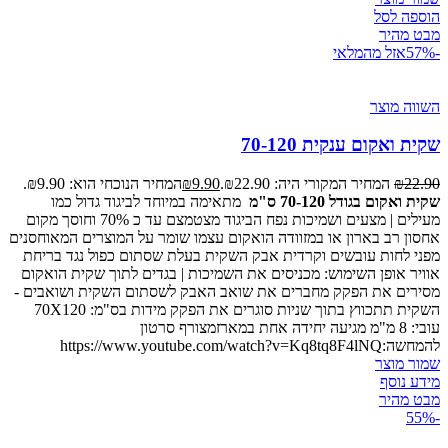
הוספה לסל
מבט מהיר
-57%
אזל מהמלאי
השווה מוצר
שקית ואקום ענקית 70-120
22.90
₪
המחיר המקורי היה: ₪22.90.
9.90
₪
המחיר הנוכחי הוא: ₪9.90.
שקית ואקום בגודל 70-120 ס"מ
מתאימה במיוחד לביגוד גדול כמו
מעילים | מצעים ושמיכות נפח הביגוד מצטמצם עד כ 70% וחוסך מקום
אחסון רב בארון או במזוודה הואקום עצמו שומר על המוצרים המאוחסנים
מפני לחות עובשים וקרדית אבק השקית בעלת שסתום כפול נגד בריחת
אוויר אופן השימוש: מכניסים את השמיכות | בגדים לתוך שקית הואקום
מסירים את הפקק מחברים את שואב האבק לשסתום השקית ושואבים -
השקית תתכווץ בתוך שניות סוגרים את הפקק מידות בס"מ: 70X120
עובי: 8 מ"מ מגיעה יחידה אחת במארזמצורף סרטון
להמחשה:https://www.youtube.com/watch?v=Kq8tq8F4lNQ
שמור מוצר
מידע נוסף
מבט מהיר
-55%