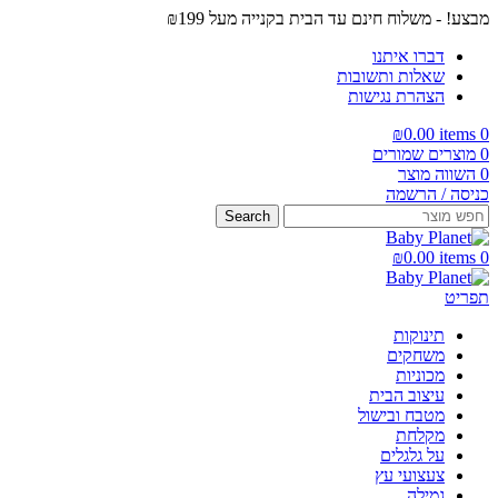
מבצע! - משלוח חינם עד הבית בקנייה מעל ₪199
דברו איתנו
שאלות ותשובות
הצהרת נגישות
₪
0.00
items
0
0
מוצרים שמורים
0
השווה מוצר
כניסה / הרשמה
Search
₪
0.00
items
0
תפריט
תינוקות
משחקים
מכוניות
עיצוב הבית
מטבח ובישול
מקלחת
על גלגלים
צעצועי עץ
גמילה