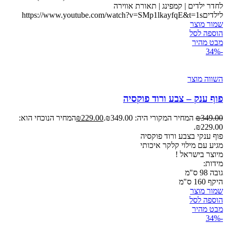
לחדר ילדים | קמפינג | תאורת אווירה
לילדיםhttps://www.youtube.com/watch?v=SMp1lkayfqE&t=1s
שמור מוצר
הוספה לסל
מבט מהיר
-34%
השווה מוצר
פוף ענק – צבע ורוד פוקסיה
349.00
₪
המחיר המקורי היה: ₪349.00.
229.00
₪
המחיר הנוכחי הוא:
₪229.00.
פוף ענקי בצבע ורוד פוקסיה
מגיע עם מילוי קלקר איכותי
מיוצר
בישראל !
מידות:
גובה 98 ס"מ
היקף 160 ס"מ
שמור מוצר
הוספה לסל
מבט מהיר
-34%