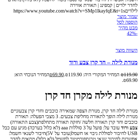
לחדר ילדים | קמפינג | תאורת אווירה
לילדיםhttps://www.youtube.com/watch?v=SMp1lkayfqE&t=1s
שמור מוצר
הוספה לסל
מבט מהיר
-42%
השווה מוצר
מנורת לילה – חד קרן צבע ורוד
119.90
₪
המחיר המקורי היה: ₪119.90.
69.90
₪
המחיר הנוכחי הוא:
₪69.90.
מנורת לילה מקרן חד קרן
מנורת לילה חד קרן, מנורת הצפה שמאירה כוכבים וחדי קרן צבעוניים
מנורת לילה הופך לתאורה מחליפת צבעים. 3 מצבי הפעלה: תאורת
כוכבים וחד קרן תאורה חלשה /חזקה תאורה מתחלפת(צבע התאורה)
צבע ורוד
עובד על: פועל על 3 סוללות aaa (לא כלול בערכה) מגיע עם כבל
USB לחיבור לסוללת גיבוי או חשמל(עובד על 5V) ​חיבור לשנאי חשמל:
אפשרות לחיבור שנאי טרנספורמטור לחשמל (לא כלול) מתאים לחדר