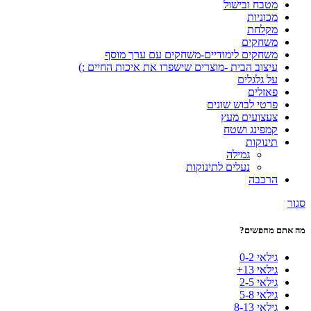
מטבח ובישול
מכוניות
מקלחת
משחקים
משחקים לימודיים-משחקים עם ערך מוסף
עיצוב הבית -מוצרים שישפרו את איכות החיים :)
על גלגלים
פאזלים
פרטי לבוש שונים
צעצועים מעץ
קמפינג ושטח
תינוקות
גמילה
נעלים לתינוקות
הרכבה
סגור
מה אתם מחפשים?
גילאי 0-2
גילאי 13+
גילאי 2-5
גילאי 5-8
גילאי 8-13