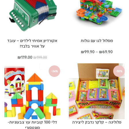
מסלול לגו עם גולות
אקורדיון אמיתי לילדים – עובד
על אוויר בלבד!
טווח
₪
99.90
–
₪
69.90
מחירים:
המחיר
המחיר
₪
119.00
₪
199.00
המקורי
הנוכחי
עד
היה:
הוא:
-34%
-50%
₪119.00.
₪199.00.
פלולינה – קלקר נדבק ליצירה
דלי 100 קוביות עץ צבעוניות-
מונטסורי