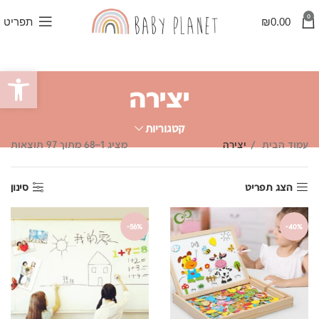
0
0.00
₪
תפריט
פתח סרגל
יצירה
קטגוריות
ממו
עמוד הבית
יצירה
מציג 1–68 מתוך 97 תוצאות
לפי
פופ
הצג תפריט
סינון
-56%
-40%