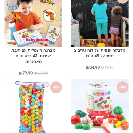
מדבקה ענקית של לוח גירים 2
מברגה חשמלית עם תיבת
מטר על 45 ס”מ
יצירות+ 43 כרטיסיות
מאתגרות
המחיר
המחיר
₪
34.90
₪
79.90
המקורי
הנוכחי
המחיר
המחיר
₪
79.90
₪
129.90
היה:
הוא:
המקורי
הנוכחי
₪79.90.
₪34.90.
היה:
הוא:
-54%
-39%
₪79.90.
₪129.90.